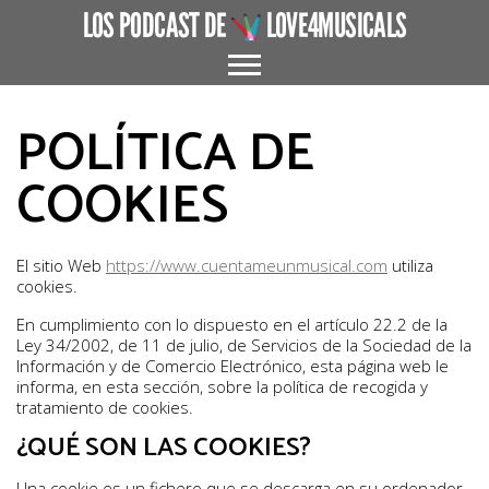
LOS PODCAST DE
LOVE4MUSICALS
POLÍTICA DE
ACERCA DE
CUÉNTAME UN MUSICAL
COOKIES
EL MUSICAL EN ESPAÑA
ENTREVISTAS
El sitio Web
https://www.cuentameunmusical.com
utiliza
cookies.
GRANDES AUTORES
En cumplimiento con lo dispuesto en el artículo 22.2 de la
PROTAGONISTAS
Ley 34/2002, de 11 de julio, de Servicios de la Sociedad de la
Información y de Comercio Electrónico, esta página web le
informa, en esta sección, sobre la política de recogida y
+ CINE X FAVOR
tratamiento de cookies.
VARIOS
¿QUÉ SON LAS COOKIES?
Una cookie es un fichero que se descarga en su ordenador