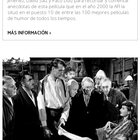
Jiménez, David Sáiz y Paco Dolz para recordar y comentar
anecdotas de esta película que en el año 2000 la AFI la
situó en el puesto 10 de entre las 100 mejores películas
de humor de todos los tiempos.
MÁS INFORMACIÓN
>