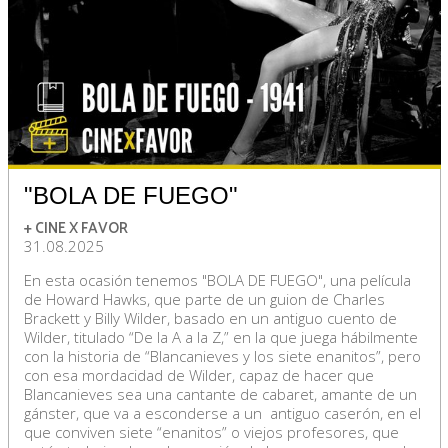
"BOLA DE FUEGO"
+ CINE X FAVOR
31.08.2025
En esta ocasión tenemos "BOLA DE FUEGO", una película
de Howard Hawks, que parte de un guion de Charles
Brackett y Billy Wilder, basado en un antiguo cuento de
Wilder, titulado “De la A a la Z,” en la que juega hábilmente
con la historia de “Blancanieves y los siete enanitos”, pero
con esa mordacidad de Wilder, capaz de hacer que
Blancanieves sea una cantante de cabaret, amante de un
gánster, que va a esconderse a un antiguo caserón, en el
que conviven siete “enanitos” o viejos profesores, que