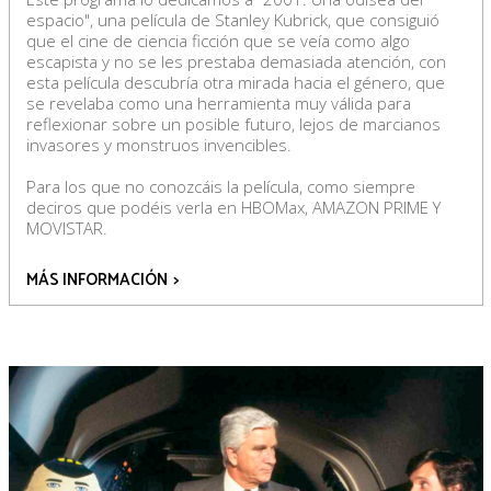
espacio", una película de Stanley Kubrick, que consiguió
que el cine de ciencia ficción que se veía como algo
escapista y no se les prestaba demasiada atención, con
esta película descubría otra mirada hacia el género, que
se revelaba como una herramienta muy válida para
reflexionar sobre un posible futuro, lejos de marcianos
invasores y monstruos invencibles.
Para los que no conozcáis la película, como siempre
deciros que podéis verla en HBOMax, AMAZON PRIME Y
MOVISTAR.
MÁS INFORMACIÓN
>