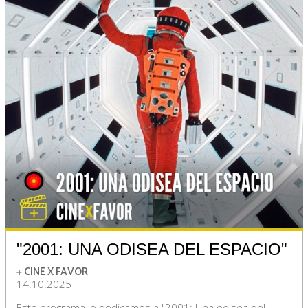
"2001: UNA ODISEA DEL ESPACIO"
+ CINE X FAVOR
14.10.2025
Este programa lo dedicamos a "2001: Una odisea del