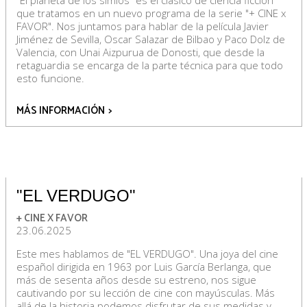
"El planeta de los simios" es el clásico de ciencia ficción
que tratamos en un nuevo programa de la serie "+ CINE x
FAVOR". Nos juntamos para hablar de la película Javier
Jiménez de Sevilla, Oscar Salazar de Bilbao y Paco Dolz de
Valencia, con Unai Aizpurua de Donosti, que desde la
retaguardia se encarga de la parte técnica para que todo
esto funcione.
MÁS INFORMACIÓN
>
"EL VERDUGO"
+ CINE X FAVOR
23.06.2025
Este mes hablamos de "EL VERDUGO". Una joya del cine
español dirigida en 1963 por Luis García Berlanga, que
más de sesenta años desde su estreno, nos sigue
cautivando por su lección de cine con mayúsculas. Más
allá de la historia podemos disfrutar de sus medidas y