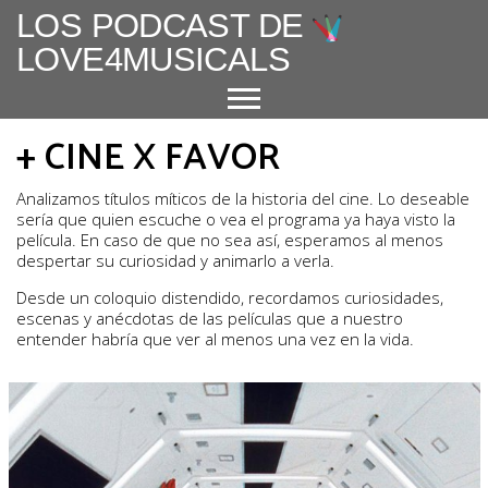
LOS PODCAST DE
LOVE4MUSICALS
+ CINE X FAVOR
ACERCA DE
Analizamos títulos míticos de la historia del cine. Lo deseable
CUÉNTAME UN MUSICAL
sería que quien escuche o vea el programa ya haya visto la
película. En caso de que no sea así, esperamos al menos
EL MUSICAL EN ESPAÑA
despertar su curiosidad y animarlo a verla.
ENTREVISTAS
Desde un coloquio distendido, recordamos curiosidades,
escenas y anécdotas de las películas que a nuestro
GRANDES AUTORES
entender habría que ver al menos una vez en la vida.
PROTAGONISTAS
+ CINE X FAVOR
VARIOS