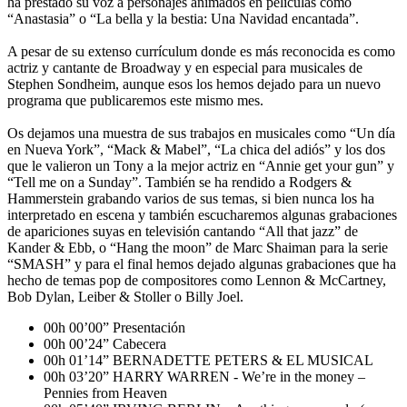
ha prestado su voz a personajes animados en películas como
“Anastasia” o “La bella y la bestia: Una Navidad encantada”.
A pesar de su extenso currículum donde es más reconocida es como
actriz y cantante de Broadway y en especial para musicales de
Stephen Sondheim, aunque esos los hemos dejado para un nuevo
programa que publicaremos este mismo mes.
Os dejamos una muestra de sus trabajos en musicales como “Un día
en Nueva York”, “Mack & Mabel”, “La chica del adiós” y los dos
que le valieron un Tony a la mejor actriz en “Annie get your gun” y
“Tell me on a Sunday”. También se ha rendido a Rodgers &
Hammerstein grabando varios de sus temas, si bien nunca los ha
interpretado en escena y también escucharemos algunas grabaciones
de apariciones suyas en televisión cantando “All that jazz” de
Kander & Ebb, o “Hang the moon” de Marc Shaiman para la serie
“SMASH” y para el final hemos dejado algunas grabaciones que ha
hecho de temas pop de compositores como Lennon & McCartney,
Bob Dylan, Leiber & Stoller o Billy Joel.
00h 00’00” Presentación
00h 00’24” Cabecera
00h 01’14” BERNADETTE PETERS & EL MUSICAL
00h 03’20” HARRY WARREN - We’re in the money –
Pennies from Heaven