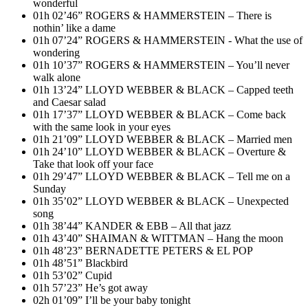
wonderful
01h 02’46” ROGERS & HAMMERSTEIN – There is
nothin’ like a dame
01h 07’24” ROGERS & HAMMERSTEIN - What the use of
wondering
01h 10’37” ROGERS & HAMMERSTEIN – You’ll never
walk alone
01h 13’24” LLOYD WEBBER & BLACK – Capped teeth
and Caesar salad
01h 17’37” LLOYD WEBBER & BLACK – Come back
with the same look in your eyes
01h 21’09” LLOYD WEBBER & BLACK – Married men
01h 24’10” LLOYD WEBBER & BLACK – Overture &
Take that look off your face
01h 29’47” LLOYD WEBBER & BLACK – Tell me on a
Sunday
01h 35’02” LLOYD WEBBER & BLACK – Unexpected
song
01h 38’44” KANDER & EBB – All that jazz
01h 43’40” SHAIMAN & WITTMAN – Hang the moon
01h 48’23” BERNADETTE PETERS & EL POP
01h 48’51” Blackbird
01h 53’02” Cupid
01h 57’23” He’s got away
02h 01’09” I’ll be your baby tonight