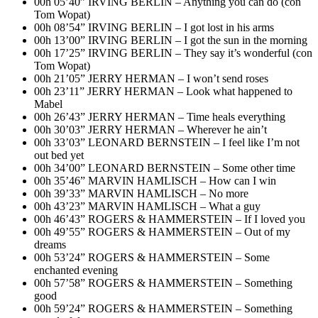
00h 05’40” IRVING BERLIN – Anything you can do (con
Tom Wopat)
00h 08’54” IRVING BERLIN – I got lost in his arms
00h 13’00” IRVING BERLIN – I got the sun in the morning
00h 17’25” IRVING BERLIN – They say it’s wonderful (con
Tom Wopat)
00h 21’05” JERRY HERMAN – I won’t send roses
00h 23’11” JERRY HERMAN – Look what happened to
Mabel
00h 26’43” JERRY HERMAN – Time heals everything
00h 30’03” JERRY HERMAN – Wherever he ain’t
00h 33’03” LEONARD BERNSTEIN – I feel like I’m not
out bed yet
00h 34’00” LEONARD BERNSTEIN – Some other time
00h 35’46” MARVIN HAMLISCH – How can I win
00h 39’33” MARVIN HAMLISCH – No more
00h 43’23” MARVIN HAMLISCH – What a guy
00h 46’43” ROGERS & HAMMERSTEIN – If I loved you
00h 49’55” ROGERS & HAMMERSTEIN – Out of my
dreams
00h 53’24” ROGERS & HAMMERSTEIN – Some
enchanted evening
00h 57’58” ROGERS & HAMMERSTEIN – Something
good
00h 59’24” ROGERS & HAMMERSTEIN – Something