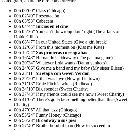
coreógrafo, aparte de otro como director.
00h 00’00” Class (Chicago)
00h 02’49” Presentación
00h 03’53” Cabecera
00h 04’44”
Inicios en el cine
00h 05’36” You can’t do wrong doin’ right (The affairs of
Dobie Gillis)
00h 08’47” In our United States (Give a girl break)
00h 12’06” From this moment on (Kiss me Kate)
00h 15’54”
Sus primeras coreografías
00h 16’48” Hernando’s hideaway (The pajama game)
00h 20’34” Whatever Lola wants (Damn yankees)
00h 24’06” Give me a band and my baby (My sister Eileen)
00h 28’11”
Su etapa con Gwen Verdon
00h 29’20” If that was love (New girl in town)
00h 31’13” Erbie Fitch’s twitch (Redhead)
00h 34’10” Big spender (Sweet Charity)
00h 37’43” If my friends could see me now (Sweet Charity)
00h 41’06” There’s gotta be something better than this (Sweet
Charity)
00h 47’05” All that jazz (Chicago)
00h 53’24” Funny Honey (Chicago)
00h 56’28”
Broadway a sus pies
00h 57’40” Brotherhood of man (How to succeed in