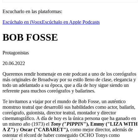
Escucharlo en las plataformas:
Escúchalo en iVoox
Escúchalo en Apple Podcasts
BOB FOSSE
Protagonistas
20.06.2022
Queremos rendir homenaje en este podcast a uno de los coreógrafos
más originales de Broadway por su estilo lleno de clase, elegancia y
todo un adelantado a su época, que a día de hoy sigue siendo un
referente para muchos coreógrafos y bailarines.
Te invitamos a viajar por el mundo de Bob Fosse, un auténtico
monstruo teatral que desarrolló sus habilidades como actor, bailarín,
coreógrafo, guionista, director teatral, montador y director
cinematográfico. A día de hoy es la única persona que ha ganado en
un mismo año (1973) el
Tony ("PIPPIN
"), Emmy ("LIZA WITH
A Z
")
y
Oscar ("CABARET"
),
como mejor director, además de
ostentar el récord de haber conseguido OCHO Tonys como