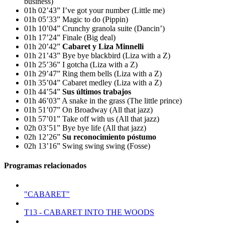
business)
01h 02’43” I’ve got your number (Little me)
01h 05’33” Magic to do (Pippin)
01h 10’04” Crunchy granola suite (Dancin’)
01h 17’24” Finale (Big deal)
01h 20’42”
Cabaret y Liza Minnelli
01h 21’43” Bye bye blackbird (Liza with a Z)
01h 25’36” I gotcha (Liza with a Z)
01h 29’47” Ring them bells (Liza with a Z)
01h 35’04” Cabaret medley (Liza with a Z)
01h 44’54”
Sus últimos trabajos
01h 46’03” A snake in the grass (The little prince)
01h 51’07” On Broadway (All that jazz)
01h 57’01” Take off with us (All that jazz)
02h 03’51” Bye bye life (All that jazz)
02h 12’26”
Su reconocimiento póstumo
02h 13’16” Swing swing swing (Fosse)
Programas relacionados
"CABARET"
T13 - CABARET INTO THE WOODS