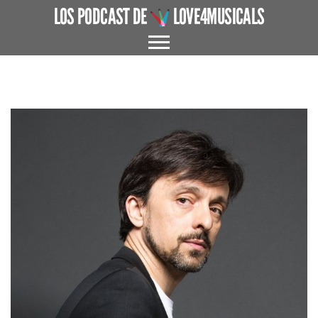
LOS PODCAST DE
LOVE4MUSICALS
ACERCA DE
CUÉNTAME UN MUSICAL
EL MUSICAL EN ESPAÑA
ENTREVISTAS
GRANDES AUTORES
PROTAGONISTAS
+ CINE X FAVOR
VARIOS