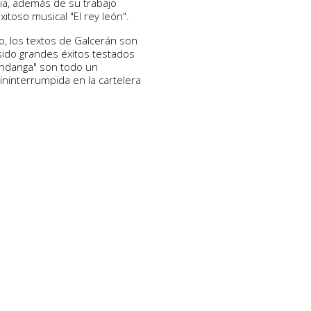
ia, además de su trabajo
itoso musical "El rey león".
 los textos de Galcerán son
sido grandes éxitos testados
undanga" son todo un
ninterrumpida en la cartelera