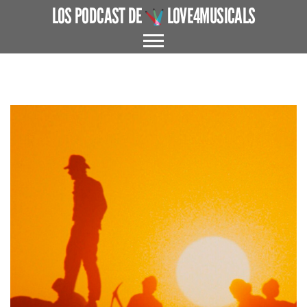
LOS PODCAST DE
LOVE4MUSICALS
ACERCA DE
CUÉNTAME UN MUSICAL
EL MUSICAL EN ESPAÑA
ENTREVISTAS
GRANDES AUTORES
PROTAGONISTAS
+ CINE X FAVOR
VARIOS