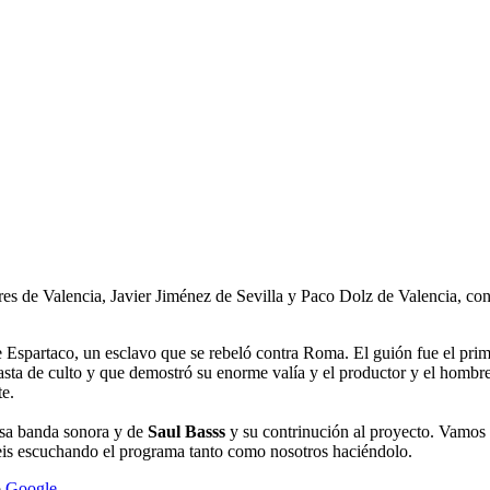
res de Valencia, Javier Jiménez de Sevilla y Paco Dolz de Valencia, co
 Espartaco, un esclavo que se rebeló contra Roma. El guión fue el pr
sta de culto y que demostró su enorme valía y el productor y el hombre 
te.
osa banda sonora y de
Saul Basss
y su contrinución al proyecto. Vamos 
eis escuchando el programa tanto como nosotros haciéndolo.
o
Google
.