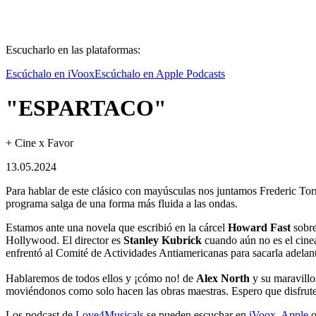
Escucharlo en las plataformas:
Escúchalo en iVoox
Escúchalo en Apple Podcasts
"ESPARTACO"
+ Cine x Favor
13.05.2024
Para hablar de este clásico con mayúsculas nos juntamos Frederic Tor
programa salga de una forma más fluida a las ondas.
Estamos ante una novela que escribió en la cárcel
Howard Fast
sobre
Hollywood. El director es
Stanley Kubrick
cuando aún no es el cinea
enfrentó al Comité de Actividades Antiamericanas para sacarla adelan
Hablaremos de todos ellos y ¡cómo no! de
Alex North
y su maravill
moviéndonos como solo hacen las obras maestras. Espero que disfrut
Los podcast de
Love
4
Musicals
se pueden escuchar en
iVoox
,
Apple