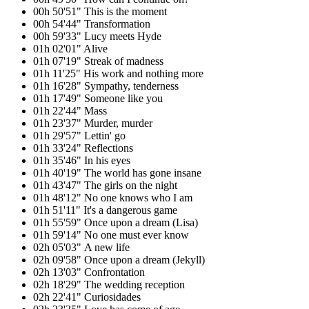
00h 50'51" This is the moment
00h 54'44" Transformation
00h 59'33" Lucy meets Hyde
01h 02'01" Alive
01h 07'19" Streak of madness
01h 11'25" His work and nothing more
01h 16'28" Sympathy, tenderness
01h 17'49" Someone like you
01h 22'44" Mass
01h 23'37" Murder, murder
01h 29'57" Lettin' go
01h 33'24" Reflections
01h 35'46" In his eyes
01h 40'19" The world has gone insane
01h 43'47" The girls on the night
01h 48'12" No one knows who I am
01h 51'11" It's a dangerous game
01h 55'59" Once upon a dream (Lisa)
01h 59'14" No one must ever know
02h 05'03" A new life
02h 09'58" Once upon a dream (Jekyll)
02h 13'03" Confrontation
02h 18'29" The wedding reception
02h 22'41" Curiosidades