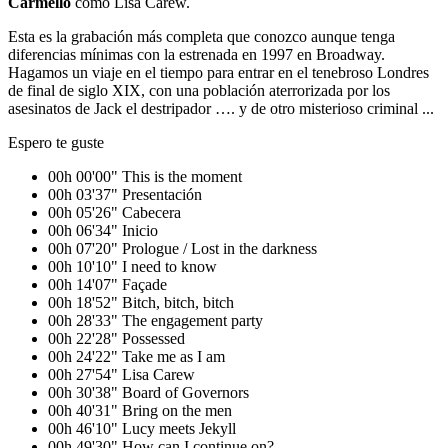
Carmello
como Lisa Carew.
Esta es la grabación más completa que conozco aunque tenga
diferencias mínimas con la estrenada en 1997 en Broadway.
Hagamos un viaje en el tiempo para entrar en el tenebroso Londres
de final de siglo XIX, con una población aterrorizada por los
asesinatos de Jack el destripador …. y de otro misterioso criminal ...
Espero te guste
00h 00'00" This is the moment
00h 03'37" Presentación
00h 05'26" Cabecera
00h 06'34" Inicio
00h 07'20" Prologue / Lost in the darkness
00h 10'10" I need to know
00h 14'07" Façade
00h 18'52" Bitch, bitch, bitch
00h 28'33" The engagement party
00h 22'28" Possessed
00h 24'22" Take me as I am
00h 27'54" Lisa Carew
00h 30'38" Board of Governors
00h 40'31" Bring on the men
00h 46'10" Lucy meets Jekyll
00h 49'30" How can I continue on?