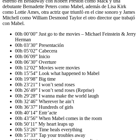
estrenó en Broadway con Robert Preston como Mack y una
debutante Bernadette Peters como Mabel, además de Lisa Kirk
como Lottie Ames, otra actriz que triunfó en el cine sonoro y James
Mitchell como William Desmond Taylor el otro director que trabajó
con Mabel.
00h 00’00” Just go to the movies – Michael Feinstein & Jerry
Herman
00h 03’30” Presentación
00h 05’02” Cabecera
00h 06’09” Inicio
00h 06’30” Overture
00h 12’02” Movies were movies
00h 15’54” Look what happened to Mabel
00h 19’98” Big time
00h 23’21” I won’t send roses
00h 26’49” I won’t send roses (Reprise)
00h 29’28” I wanna make the world laugh
00h 32’46” Wherever he ain’t
00h 36’37” Hundreds of girls
00h 40’14” Entr’acte
00h 43’56” When Mabel comes in the room
00h 50’11” My heart leaps up
00h 53’26” Time heals everything
00h 57’33” Tap your troubles away