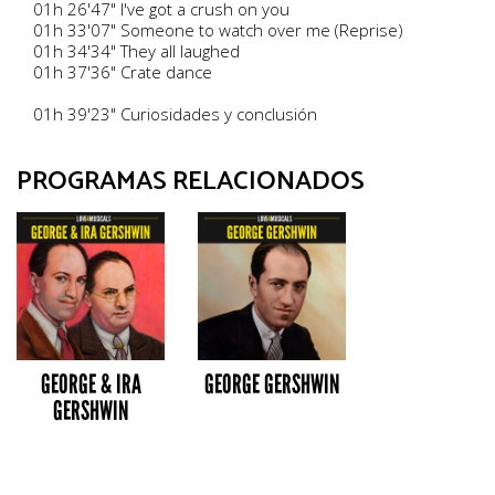
01h 26'47" I've got a crush on you
01h 33'07" Someone to watch over me (Reprise)
01h 34'34" They all laughed
01h 37'36" Crate dance
01h 39'23" Curiosidades y conclusión
PROGRAMAS RELACIONADOS
GEORGE & IRA
GEORGE GERSHWIN
GERSHWIN