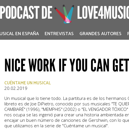
 PODCAST DE
LOVE4MUSI
USICAL EN ESPAÑA
ENTREVISTAS
GRANDES AUTORES
NICE WORK IF YOU CAN GET
CUÉNTAME UN MUSICAL
20.02.2019
Un musical que lo tiene todo. La partitura es de los hermanos 
libreto es de Joe DiPietro, conocido por sus musicales "TE QUI
CAMBIARÉ" (1996), "MEMPHIS" (2002) o "EL VENGADOR TÓXICO" 
nos ocupa se las ingenió para crear una historia ambientada en
encajar un buen número de canciones de Gershwin, con lo qu
que utilizamos en la serie de "Cuéntame un musical".