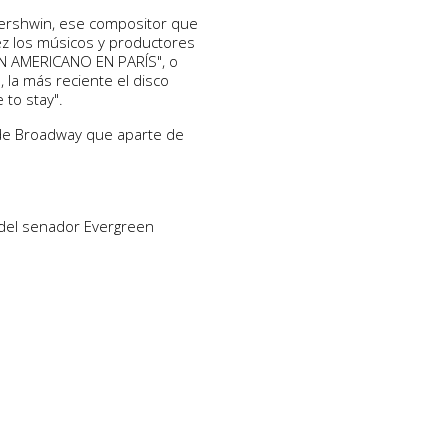
Gershwin, ese compositor que
ez los músicos y productores
UN AMERICANO EN PARÍS", o
la más reciente el disco
 to stay".
o de Broadway que aparte de
del senador Evergreen
e