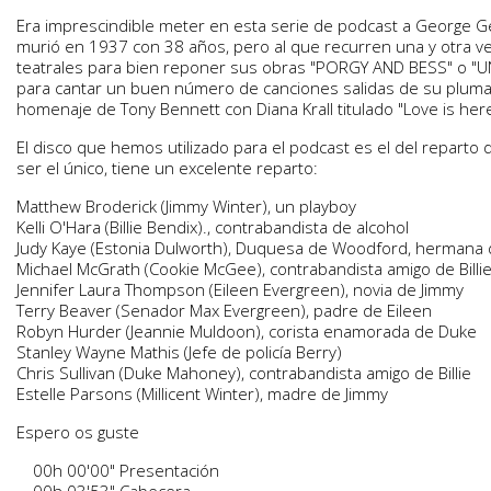
Era imprescindible meter en esta serie de podcast a George 
murió en 1937 con 38 años, pero al que recurren una y otra v
teatrales para bien reponer sus obras "PORGY AND BESS" o "
para cantar un buen número de canciones salidas de su pluma, 
homenaje de Tony Bennett con Diana Krall titulado "Love is here
El disco que hemos utilizado para el podcast es el del repart
ser el único, tiene un excelente reparto:
Matthew Broderick (Jimmy Winter), un playboy
Kelli O'Hara (Billie Bendix)., contrabandista de alcohol
Judy Kaye (Estonia Dulworth), Duquesa de Woodford, hermana 
Michael McGrath (Cookie McGee), contrabandista amigo de Billi
Jennifer Laura Thompson (Eileen Evergreen), novia de Jimmy
Terry Beaver (Senador Max Evergreen), padre de Eileen
Robyn Hurder (Jeannie Muldoon), corista enamorada de Duke
Stanley Wayne Mathis (Jefe de policía Berry)
Chris Sullivan (Duke Mahoney), contrabandista amigo de Billie
Estelle Parsons (Millicent Winter), madre de Jimmy
Espero os guste
00h 00'00" Presentación