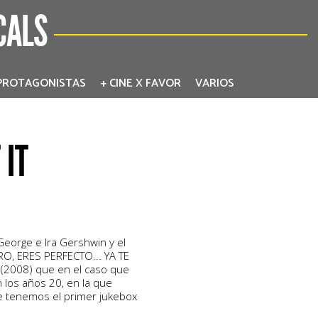
CALS
PROTAGONISTAS
+ CINE X FAVOR
VARIOS
 IT
George e Ira Gershwin y el
ERO, ERES PERFECTO... YA TE
(2008) que en el caso que
 los años 20, en la que
e tenemos el primer jukebox