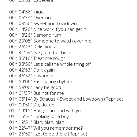
00h 03'53" Cabecera
00h 04'56" Inicio
00h 05'34" Overture
00h 08'50" Sweet and Lowdown
00h 14'20" Nice work if you can get it
00h 18'26" Demond rum
00h 23'05" Someone to watch over me
00h 26'43" Delishious
00h 31'53" I've go to be there
00h 36'10" Treat me rough
00h 38'50" Let's call the whole thing off
00h 42'53" Do it again
00h 46'52" 's wonderful
00h 54'06" Fascinating rhythm
00h 59'00" Lady be good
01h 01'37" But not for me
01h 05'14" By Strauss / Sweet and Lowdown (Reprise)
01h 09'50" Do, do, do
01h 14'15" Hangin' around with you
01h 15'54" Looking for a boy
01h 19'51" Blah, blah, blah
01h 22'47" Will you remember me?
01h 25'52" I got to be there (Reprise)