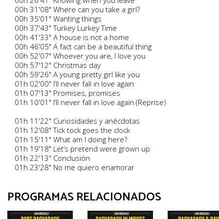
00h 26'41" Knowing when you leave
00h 31'08" Where can you take a girl?
00h 35'01" Wanting things
00h 37'43" Turkey Lurkey Time
00h 41'33" A house is not a home
00h 46'05" A fact can be a beautiful thing
00h 52'07" Whoever you are, I love you
00h 57'12" Christmas day
00h 59'26" A young pretty girl like you
01h 02'00" I’ll never fall in love again
01h 07'13" Promises, promises
01h 10'01" I’ll never fall in love again (Reprise)
01h 11'22" Curiosidades y anécdotas
01h 12'08" Tick tock goes the clock
01h 15'11" What am I doing here?
01h 19'18" Let’s pretend were grown up
01h 22'13" Conclusión
01h 23'28" No me quiero enamorar
PROGRAMAS RELACIONADOS