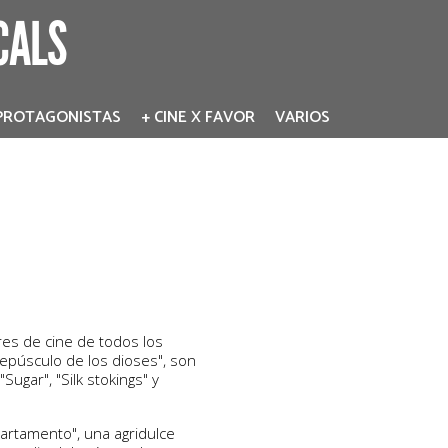
CALS
PROTAGONISTAS
+ CINE X FAVOR
VARIOS
ores de cine de todos los
crepúsculo de los dioses", son
ugar", "Silk stokings" y
partamento", una agridulce