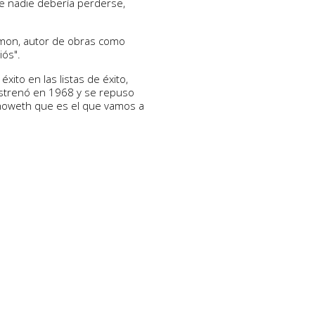
e nadie debería perderse,
Simon, autor de obras como
iós".
ito en las listas de éxito,
 estrenó en 1968 y se repuso
enoweth que es el que vamos a