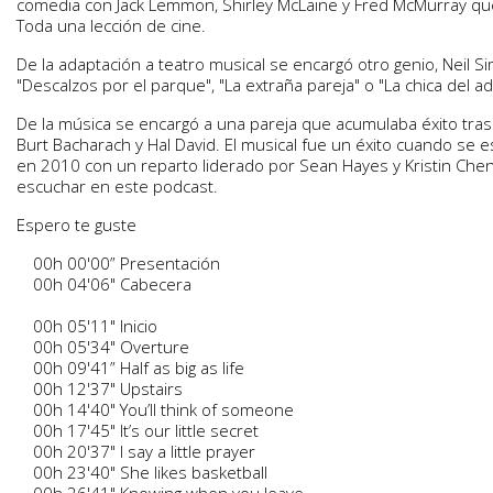
comedia con Jack Lemmon, Shirley McLaine y Fred McMurray qu
Toda una lección de cine.
De la adaptación a teatro musical se encargó otro genio, Neil 
"Descalzos por el parque", "La extraña pareja" o "La chica del ad
De la música se encargó a una pareja que acumulaba éxito tras éx
Burt Bacharach y Hal David. El musical fue un éxito cuando se
en 2010 con un reparto liderado por Sean Hayes y Kristin Ch
escuchar en este podcast.
Espero te guste
00h 00'00” Presentación
00h 04'06" Cabecera
00h 05'11" Inicio
00h 05'34" Overture
00h 09'41” Half as big as life
00h 12'37" Upstairs
00h 14'40" You’ll think of someone
00h 17'45" It’s our little secret
00h 20'37" I say a little prayer
00h 23'40" She likes basketball