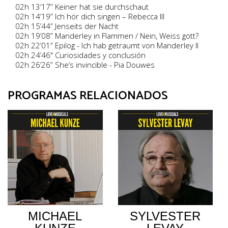
02h 13’17” Keiner hat sie durchschaut
02h 14’19” Ich hör dich singen – Rebecca III
02h 15’44” Jenseits der Nacht
02h 19’08” Manderley in Flammen / Nein, Weiss gott?
02h 22’01” Epilog - Ich hab getraumt von Manderley II
02h 24’46" Curiosidades y conclusión
02h 26’26” She’s invincible - Pia Douwes
PROGRAMAS RELACIONADOS
MICHAEL
SYLVESTER