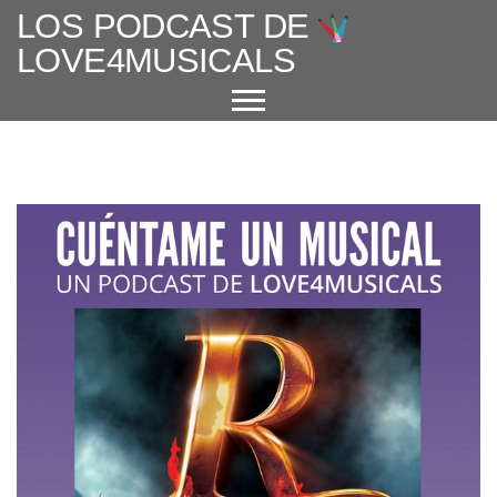
LOS PODCAST DE
LOVE4MUSICALS
ACERCA DE
CUÉNTAME UN MUSICAL
EL MUSICAL EN ESPAÑA
ENTREVISTAS
GRANDES AUTORES
PROTAGONISTAS
+ CINE X FAVOR
VARIOS