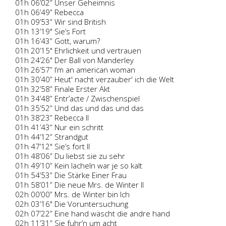
01h 06’02” Unser Geheimnis
01h 06’49” Rebecca
01h 09’53” Wir sind British
01h 13’19" Sie’s Fort
01h 16’43” Gott, warum?
01h 20’15" Ehrlichkeit und vertrauen
01h 24’26" Der Ball von Manderley
01h 26’57” I’m an american woman
01h 30’40” Heut' nacht verzauber' ich die Welt
01h 32’58” Finale Erster Akt
01h 34’48” Entr’acte / Zwischenspiel
01h 35’52” Und das und das und das
01h 38’23” Rebecca II
01h 41’43” Nur ein schritt
01h 44’12” Strandgut
01h 47’12" Sie’s fort II
01h 48’06” Du liebst sie zu sehr
01h 49’10” Kein lächeln war je so kalt
01h 54’53” Die Stärke Einer Frau
01h 58’01” Die neue Mrs. de Winter II
02h 00’00” Mrs. de Winter bin Ich
02h 03’16" Die Voruntersuchung
02h 07’22” Eine hand wäscht die andre hand
02h 11’31” Sie fuhr’n um acht