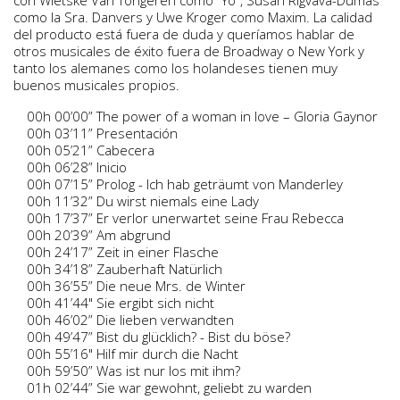
con Wietske Van Tongeren como “Yo”, Susan Rigvava-Dumas
como la Sra. Danvers y Uwe Kroger como Maxim. La calidad
del producto está fuera de duda y queríamos hablar de
otros musicales de éxito fuera de Broadway o New York y
tanto los alemanes como los holandeses tienen muy
buenos musicales propios.
00h 00’00” The power of a woman in love – Gloria Gaynor
00h 03’11” Presentación
00h 05’21” Cabecera
00h 06’28” Inicio
00h 07’15” Prolog - Ich hab geträumt von Manderley
00h 11’32” Du wirst niemals eine Lady
00h 17’37” Er verlor unerwartet seine Frau Rebecca
00h 20’39” Am abgrund
00h 24’17” Zeit in einer Flasche
00h 34’18” Zauberhaft Natürlich
00h 36’55” Die neue Mrs. de Winter
00h 41’44" Sie ergibt sich nicht
00h 46’02” Die lieben verwandten
00h 49’47” Bist du glücklich? - Bist du böse?
00h 55’16" Hilf mir durch die Nacht
00h 59’50” Was ist nur los mit ihm?
01h 02’44” Sie war gewohnt, geliebt zu warden