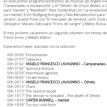
En este primer programa tendremos las músicas de Angelo Fra
“Campanadas a medianoche” y el “Othelo” de Orson Welles, a C
para “Hamlet” y “Mackbeth”, Elliot Goldenthal con “La tempestad”
con Hamlet, Erich Wolfgang Korngold y Felix Mendelsshon para
verano”, Jocelyn Pook con “El mercader de Venecia”, John Scott
Cleopatra”, Masaru Sato para “Trono de sangre” y Miklos Rozsa p
El mes próximo sacaremos un segundo volumen con temas de Pa
Trevor Jones y William Walton.
Esperamos haber acertado con la selección
00h 00’00” Presentación
00h 01’07” Cabecera
00h 01’42”
ANGELO FRANCESCO LAVAGNINO – Campanadas 
00h 01’42” Apertura festosa
00h 02’55” Intermezzo agreste
00h 06’03” Corale mistico
00h 09’13”
ANGELO FRANCESCO LAVAGNINO – Othelo
00h 09’13” Chant
00h 13’15” The seed of doubt
00h 16’17” The deciver is revealed – The death of Othelo
00h 18’39”
CARTER BURWELL – Hamlet
00h 18’39” Too too solid flesh