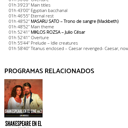
01h 39’23” Main titles
01h 43’00” Egyptian bacchanal
01h 46’55” Eternal rest
01h 48’52”
MASARU SATO – Trono de sangre (Mackbeth)
01h 48’52” Main theme
01h 52’41”
MIKLOS ROZSA – Julio César
01h 52’41” Overture
01h 55’44” Prelude – Idle creatures
01h 58’40” Titanus enclosed – Caesar revenged- Caesar, now be 
PROGRAMAS RELACIONADOS
SHAKESPEARE EN EL