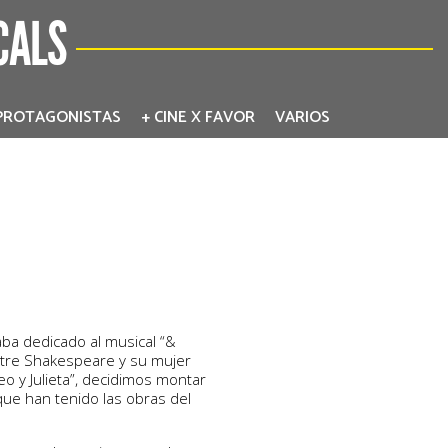
CALS
PROTAGONISTAS
+ CINE X FAVOR
VARIOS
a dedicado al musical “&
entre Shakespeare y su mujer
 y Julieta”, decidimos montar
que han tenido las obras del