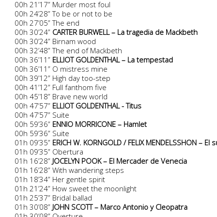
00h 21’17” Murder most foul
00h 24’28” To be or not to be
00h 27’05” The end
00h 30’24”
CARTER BURWELL – La tragedia de Mackbeth
00h 30’24” Birnam wood
00h 32’48” The end of Mackbeth
00h 36’11”
ELLIOT GOLDENTHAL – La tempestad
00h 36’11” O mistress mine
00h 39’12” High day too-step
00h 41’12” Full fanthom five
00h 45’18” Brave new world
00h 47’57”
ELLIOT GOLDENTHAL - Titus
00h 47’57” Suite
00h 59’36”
ENNIO MORRICONE – Hamlet
00h 59’36” Suite
01h 09’35”
ERICH W. KORNGOLD / FELIX MENDELSSHON – El s
01h 09’35” Obertura
01h 16’28”
JOCELYN POOK – El Mercader de Venecia
01h 16’28” With wandering steps
01h 18’34” Her gentle spirit
01h 21’24” How sweet the moonlight
01h 25’37” Bridal ballad
01h 30’08”
JOHN SCOTT – Marco Antonio y Cleopatra
01h 30’08” Overture