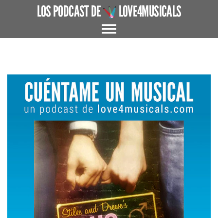
LOS PODCAST DE
LOVE4MUSICALS
ACERCA DE
CUÉNTAME UN MUSICAL
EL MUSICAL EN ESPAÑA
ENTREVISTAS
GRANDES AUTORES
PROTAGONISTAS
+ CINE X FAVOR
VARIOS