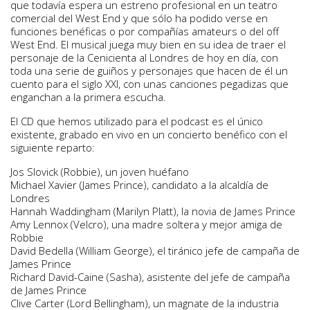
que todavía espera un estreno profesional en un teatro
comercial del West End y que sólo ha podido verse en
funciones benéficas o por compañías amateurs o del off
West End. El musical juega muy bien en su idea de traer el
personaje de la Cenicienta al Londres de hoy en día, con
toda una serie de guiños y personajes que hacen de él un
cuento para el siglo XXI, con unas canciones pegadizas que
enganchan a la primera escucha.
El CD que hemos utilizado para el podcast es el único
existente, grabado en vivo en un concierto benéfico con el
siguiente reparto:
Jos Slovick (Robbie), un joven huéfano
Michael Xavier (James Prince), candidato a la alcaldía de
Londres
Hannah Waddingham (Marilyn Platt), la novia de James Prince
Amy Lennox (Velcro), una madre soltera y mejor amiga de
Robbie
David Bedella (William George), el tiránico jefe de campaña de
James Prince
Richard David-Caine (Sasha), asistente del jefe de campaña
de James Prince
Clive Carter (Lord Bellingham), un magnate de la industria