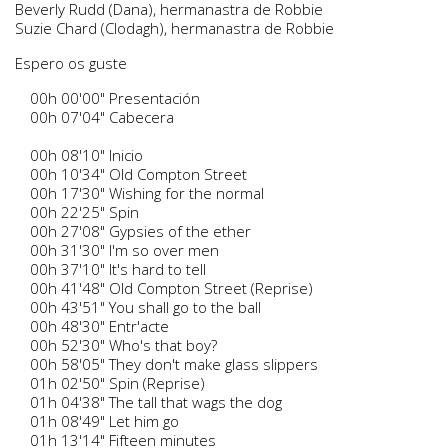
Beverly Rudd (Dana), hermanastra de Robbie
Suzie Chard (Clodagh), hermanastra de Robbie
Espero os guste
00h 00'00" Presentación
00h 07'04" Cabecera
00h 08'10" Inicio
00h 10'34" Old Compton Street
00h 17'30" Wishing for the normal
00h 22'25" Spin
00h 27'08" Gypsies of the ether
00h 31'30" I'm so over men
00h 37'10" It's hard to tell
00h 41'48" Old Compton Street (Reprise)
00h 43'51" You shall go to the ball
00h 48'30" Entr'acte
00h 52'30" Who's that boy?
00h 58'05" They don't make glass slippers
01h 02'50" Spin (Reprise)
01h 04'38" The tall that wags the dog
01h 08'49" Let him go
01h 13'14" Fifteen minutes