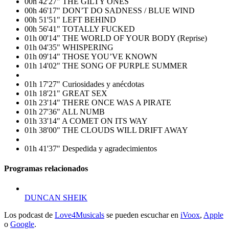
00h 42'27" THE GILTY ONES
00h 46'17" DON’T DO SADNESS / BLUE WIND
00h 51'51" LEFT BEHIND
00h 56'41" TOTALLY FUCKED
01h 00'14" THE WORLD OF YOUR BODY (Reprise)
01h 04'35" WHISPERING
01h 09'14" THOSE YOU’VE KNOWN
01h 14'02" THE SONG OF PURPLE SUMMER
01h 17'27" Curiosidades y anécdotas
01h 18'21" GREAT SEX
01h 23'14" THERE ONCE WAS A PIRATE
01h 27'36" ALL NUMB
01h 33'14" A COMET ON ITS WAY
01h 38'00" THE CLOUDS WILL DRIFT AWAY
01h 41'37" Despedida y agradecimientos
Programas relacionados
DUNCAN SHEIK
Los podcast de
Love
4
Musicals
se pueden escuchar en
iVoox
,
Apple
o
Google
.