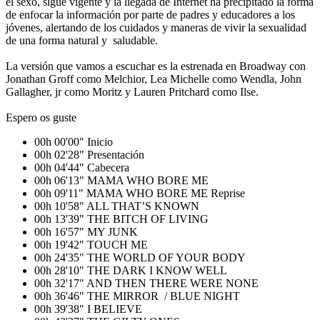
el sexo, sigue vigente y la llegada de Internet ha precipitado la forma
de enfocar la información por parte de padres y educadores a los
jóvenes, alertando de los cuidados y maneras de vivir la sexualidad
de una forma natural y saludable.
La versión que vamos a escuchar es la estrenada en Broadway con
Jonathan Groff como Melchior, Lea Michelle como Wendla, John
Gallagher, jr como Moritz y Lauren Pritchard como Ilse.
Espero os guste
00h 00'00" Inicio
00h 02'28" Presentación
00h 04'44" Cabecera
00h 06'13" MAMA WHO BORE ME
00h 09'11" MAMA WHO BORE ME Reprise
00h 10'58" ALL THAT’S KNOWN
00h 13'39" THE BITCH OF LIVING
00h 16'57" MY JUNK
00h 19'42" TOUCH ME
00h 24'35" THE WORLD OF YOUR BODY
00h 28'10" THE DARK I KNOW WELL
00h 32'17" AND THEN THERE WERE NONE
00h 36'46" THE MIRROR / BLUE NIGHT
00h 39'38" I BELIEVE