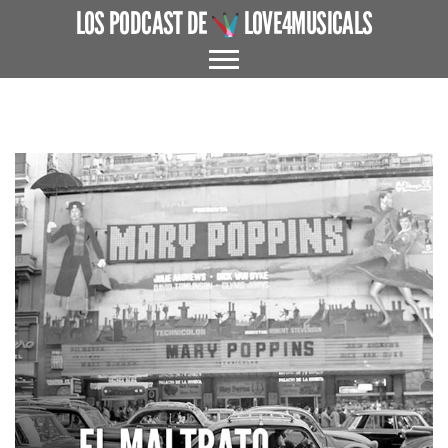
LOS PODCAST DE
LOVE4MUSICALS
ACERCA DE
CUÉNTAME UN MUSICAL
EL MUSICAL EN ESPAÑA
ENTREVISTAS
GRANDES AUTORES
PROTAGONISTAS
+ CINE X FAVOR
VARIOS