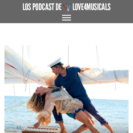
LOS PODCAST DE
LOVE4MUSICALS
ACERCA DE
CUÉNTAME UN MUSICAL
EL MUSICAL EN ESPAÑA
ENTREVISTAS
GRANDES AUTORES
PROTAGONISTAS
+ CINE X FAVOR
VARIOS