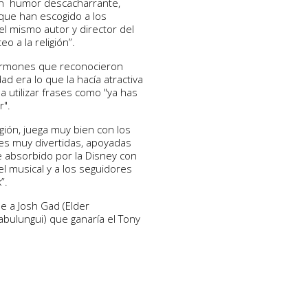
un humor descacharrante,
que han escogido a los
l mismo autor y director del
o a la religión”.
mormones que reconocieron
ad era lo que la hacía atractiva
a utilizar frases como "ya has
r".
gión, juega muy bien con los
es muy divertidas, apoyadas
e absorbido por la Disney con
el musical y a los seguidores
”.
e a Josh Gad (Elder
abulungui) que ganaría el Tony