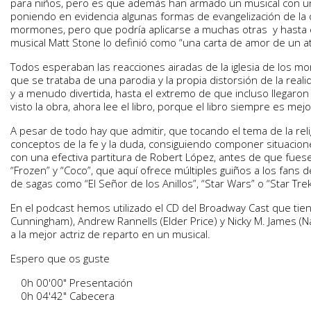
para niños, pero es que además han armado un musical con 
poniendo en evidencia algunas formas de evangelización de la 
mormones, pero que podría aplicarse a muchas otras y hasta e
musical Matt Stone lo definió como “una carta de amor de un ate
Todos esperaban las reacciones airadas de la iglesia de los 
que se trataba de una parodia y la propia distorsión de la realid
y a menudo divertida, hasta el extremo de que incluso llegaron 
visto la obra, ahora lee el libro, porque el libro siempre es mejo
A pesar de todo hay que admitir, que tocando el tema de la reli
conceptos de la fe y la duda, consiguiendo componer situacion
con una efectiva partitura de Robert López, antes de que fues
“Frozen” y “Coco”, que aquí ofrece múltiples guiños a los fans d
de sagas como “El Señor de los Anillos”, “Star Wars” o “Star Trek
En el podcast hemos utilizado el CD del Broadway Cast que tien
Cunningham), Andrew Rannells (Elder Price) y Nicky M. James (N
a la mejor actriz de reparto en un musical.
Espero que os guste
0h 00'00" Presentación
0h 04'42" Cabecera