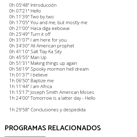
0h 05'48" Introducción
0h 07'21" Hello
0h 11'39" Two by two
0h 17'05" You and me, but mostly me
0h 21'00" Hasa diga eebowai
0h 25'49" Turn it off
0h 31'07" I am here for you
0h 34'30" All American prophet
0h 41'10" Salt Tlay Ka Sity
0h 45'55" Man Up
0h 51'31" Making things up again
0h 56'19" Spooky mormon hell dream
1h 01'37" I believe
1h 06'50" Baptize me
1h 11'44" I am Africa
1h 15'17" Joseph Smith American Moses
1h 24'00" Tomorrow is a latter day - Hello
1h 29'58" Conclusiones y despedida
PROGRAMAS RELACIONADOS