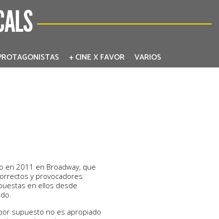
CALS
PROTAGONISTAS
+ CINE X FAVOR
VARIOS
o en 2011 en Broadway, que
ncorrectos y provocadores
 puestas en ellos desde
ndo.
e por supuesto no es apropiado