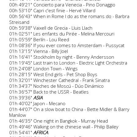
00h 49'21" Concierto para Venecia - Pino Donaggio
00h 53'10" Capri c'est finie - Hervé Villard
00h 56'43" When in Rome I do as the romans do - Barbra
Streisand
00h 59'38" Vaixell de Grecia - Lluis Llach
01h 02'51" Les enfants du Pirée - Melina Mercouri
01h 05'59" Berlín - Lou Reed
01h 08'36" If you ever comes to Amsterdam - Pussycat
01h 13'15" Vienna - Billy Joel
01h 16'41" Stockholm by night - Benny Andersson
01h 19'45" Last train to London - Electric Light Orchestra
01h 24'08" London Town - Wings
01h 28'15" West End girls - Pet Shop Boys
01h 32'01" Winchester Cathedral - Frank Sinatra
01h 34'37" Noches de Moscú - Dúo Dinámico
01h 36'57" Back to the USSR - Beatles
01h 39'36"
ASIA
01h 40'02" Japon - Mecano
01h 44'07" On a slow boat to China - Bette Midler & Barry
Manilow
01h 46'35" One night in Bangkok - Murray Head
01h 49'46" Walking on the chinese wall - Philip Bailey
01h 54'41"
AFRICA