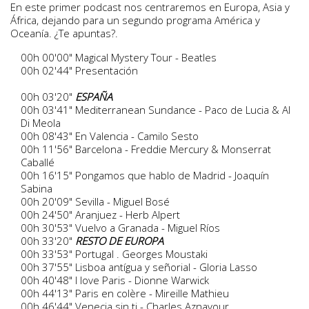
En este primer podcast nos centraremos en Europa, Asia y
África, dejando para un segundo programa América y
Oceanía. ¿Te apuntas?.
00h 00'00" Magical Mystery Tour - Beatles
00h 02'44" Presentación
00h 03'20"
ESPAÑA
00h 03'41" Mediterranean Sundance - Paco de Lucia & Al
Di Meola
00h 08'43" En Valencia - Camilo Sesto
00h 11'56" Barcelona - Freddie Mercury & Monserrat
Caballé
00h 16'15" Pongamos que hablo de Madrid - Joaquín
Sabina
00h 20'09" Sevilla - Miguel Bosé
00h 24'50" Aranjuez - Herb Alpert
00h 30'53" Vuelvo a Granada - Miguel Ríos
00h 33'20"
RESTO DE EUROPA
00h 33'53" Portugal . Georges Moustaki
00h 37'55" Lisboa antígua y señorial - Gloria Lasso
00h 40'48" I love Paris - Dionne Warwick
00h 44'13" Paris en colère - Mireille Mathieu
00h 46'44" Venecia sin ti - Charles Aznavour