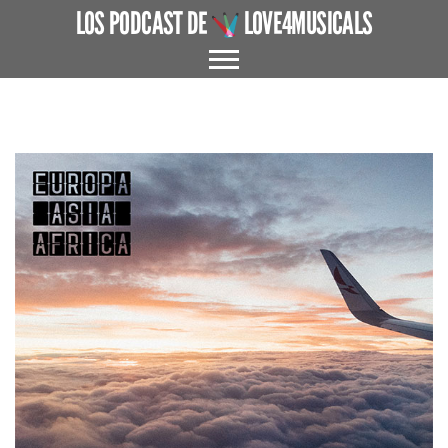
LOS PODCAST DE
LOVE4MUSICALS
ACERCA DE
CUÉNTAME UN MUSICAL
EL MUSICAL EN ESPAÑA
ENTREVISTAS
GRANDES AUTORES
PROTAGONISTAS
+ CINE X FAVOR
VARIOS