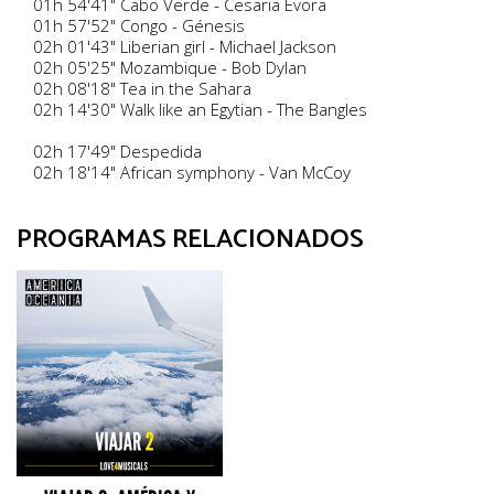
01h 54'41" Cabo Verde - Cesaria Evora
01h 57'52" Congo - Génesis
02h 01'43" Liberian girl - Michael Jackson
02h 05'25" Mozambique - Bob Dylan
02h 08'18" Tea in the Sahara
02h 14'30" Walk like an Egytian - The Bangles
02h 17'49" Despedida
02h 18'14" African symphony - Van McCoy
PROGRAMAS RELACIONADOS