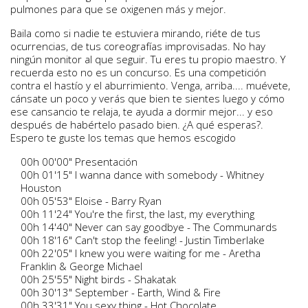
pulmones para que se oxigenen más y mejor.
Baila como si nadie te estuviera mirando, riéte de tus
ocurrencias, de tus coreografías improvisadas. No hay
ningún monitor al que seguir. Tu eres tu propio maestro. Y
recuerda esto no es un concurso. Es una competición
contra el hastío y el aburrimiento. Venga, arriba.... muévete,
cánsate un poco y verás que bien te sientes luego y cómo
ese cansancio te relaja, te ayuda a dormir mejor... y eso
después de habértelo pasado bien. ¿A qué esperas?.
Espero te guste los temas que hemos escogido
00h 00'00" Presentación
00h 01'15" I wanna dance with somebody - Whitney
Houston
00h 05'53" Eloise - Barry Ryan
00h 11'24" You're the first, the last, my everything
00h 14'40" Never can say goodbye - The Communards
00h 18'16" Can't stop the feeling! - Justin Timberlake
00h 22'05" I knew you were waiting for me - Aretha
Franklin & George Michael
00h 25'55" Night birds - Shakatak
00h 30'13" September - Earth, Wind & Fire
00h 33'31" You sexy thing - Hot Chocolate