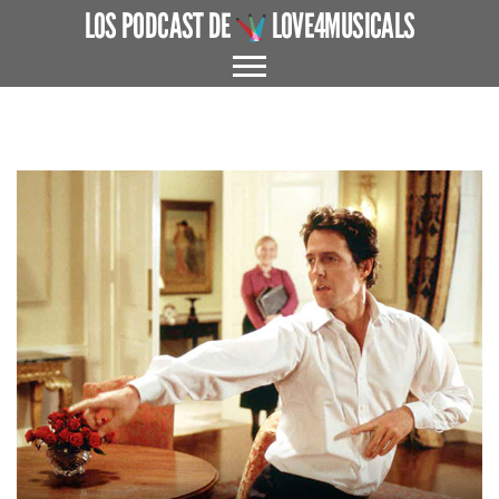
LOS PODCAST DE
LOVE4MUSICALS
ACERCA DE
CUÉNTAME UN MUSICAL
EL MUSICAL EN ESPAÑA
ENTREVISTAS
GRANDES AUTORES
PROTAGONISTAS
+ CINE X FAVOR
VARIOS