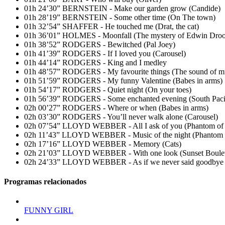
01h 24’30” BERNSTEIN - Make our garden grow (Candide)
01h 28’19” BERNSTEIN - Some other time (On The town)
01h 32’54” SHAFFER - He touched me (Drat, the cat)
01h 36’01” HOLMES - Moonfall (The mystery of Edwin Dro
01h 38’52” RODGERS - Bewitched (Pal Joey)
01h 41’39” RODGERS - If I loved you (Carousel)
01h 44’14” RODGERS - King and I medley
01h 48’57” RODGERS - My favourite things (The sound of m
01h 51’59” RODGERS - My funny Valentine (Babes in arms)
01h 54’17” RODGERS - Quiet night (On your toes)
01h 56’39” RODGERS - Some enchanted evening (South Paci
02h 00’27” RODGERS - Where or when (Babes in arms)
02h 03’30” RODGERS - You’ll never walk alone (Carousel)
02h 07’54” LLOYD WEBBER - All I ask of you (Phantom of 
02h 11’43” LLOYD WEBBER - Music of the night (Phantom o
02h 17’16” LLOYD WEBBER - Memory (Cats)
02h 21’03” LLOYD WEBBER - With one look (Sunset Boule
02h 24’33” LLOYD WEBBER - As if we never said goodbye (
Programas relacionados
FUNNY GIRL