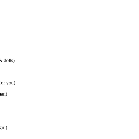
 dolls)
or you)
man)
irl)