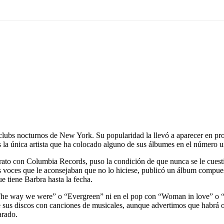
ubs nocturnos de New York. Su popularidad la llevó a aparecer en progr
s la única artista que ha colocado alguno de sus álbumes en el número u
rato con Columbia Records, puso la condición de que nunca se le cuestion
 voces que le aconsejaban que no lo hiciese, publicó un álbum compues
tiene Barbra hasta la fecha.
“The way we were” o “Evergreen” ni en el pop con “Woman in love” o “
 sus discos con canciones de musicales, aunque advertimos que habrá 
arado.