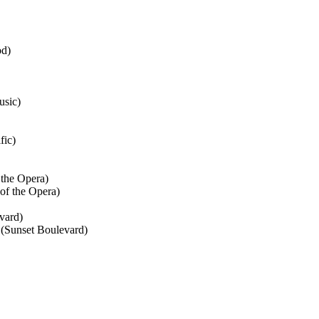
od)
usic)
fic)
the Opera)
f the Opera)
vard)
Sunset Boulevard)