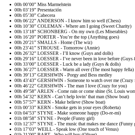
00h 00’00” Miss Marmelstein
00h 03’19” Presentación
00h 05’30” Cabecera
00h 06’22” ANDERSON - I know him so well (Chess)
00h 10’30” COLEMAN - Where am I going (Sweet Charity)
00h 13’18” SCHONBERG - On my own (Les Miserables)
00h 16’20” PORTER - You’re the top (Anything goes)
00h 20’21” SMALLS - Home (The wiz)
00h 23’41” STROUSE - Tomorrow (Annie)
00h 26’32” LOESSER - I’ll know (Guys and dolls)
00h 29’16” LOESSER - I’ve never been in love before (Guys &
00h 33’00” LOESSER - Luck be a lady (Guys & dolls)
00h 36’27” LOESSER - Warm all over (The most happy fella)
00h 39’13” GERSHWIN - Porgy and Bess medley
00h 43’43” GERSHWIN - Someone to watch over me (Crazy f
00h 46’22” GERSHWIN - The man I love (Crazy for you)
00h 49’58” ARLEN - Come rain or come shine (St. Louis wo
00h 54’32” KERN - Can’t help lovin’ that man (Show boat)
00h 57’57” KERN - Make believe (Show boat)
01h 00’33” KERN - Smoke gets in your eyes (Roberta)
01h 04’53” STYNE - Make someone happy (Do-re-mi)
01h 08’58” STYNE - People (Funny girl)
01h 12’37” STYNE - The music that makes me dance (Funny g
01h 17’03” WEILL - Speak low (One touch of Venus)
01h 21’00” BART - Who will buy (Oliver)