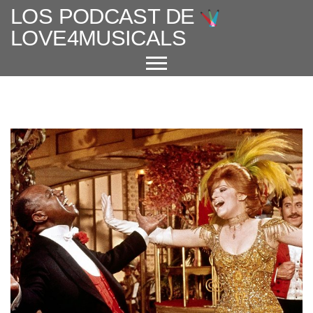
LOS PODCAST DE
LOVE4MUSICALS
ACERCA DE
CUÉNTAME UN MUSICAL
EL MUSICAL EN ESPAÑA
ENTREVISTAS
GRANDES AUTORES
PROTAGONISTAS
+ CINE X FAVOR
VARIOS