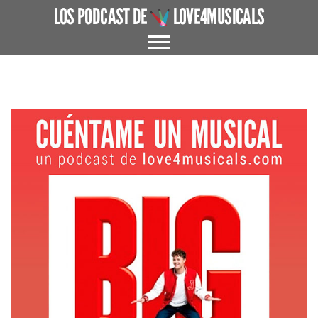
LOS PODCAST DE
LOVE4MUSICALS
ACERCA DE
CUÉNTAME UN MUSICAL
EL MUSICAL EN ESPAÑA
ENTREVISTAS
GRANDES AUTORES
PROTAGONISTAS
+ CINE X FAVOR
VARIOS