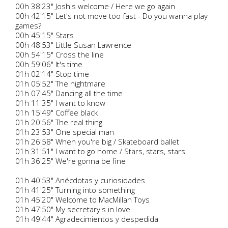
00h 38'23" Josh's welcome / Here we go again
00h 42'15" Let's not move too fast - Do you wanna play
games?
00h 45'15" Stars
00h 48'53" Little Susan Lawrence
00h 54'15" Cross the line
00h 59'06" It's time
01h 02'14" Stop time
01h 05'52" The nightmare
01h 07'45" Dancing all the time
01h 11'35" I want to know
01h 15'49" Coffee black
01h 20'56" The real thing
01h 23'53" One special man
01h 26'58" When you're big / Skateboard ballet
01h 31'51" I want to go home / Stars, stars, stars
01h 36'25" We're gonna be fine
01h 40'53" Anécdotas y curiosidades
01h 41'25" Turning into something
01h 45'20" Welcome to MacMillan Toys
01h 47'50" My secretary's in love
01h 49'44" Agradecimientos y despedida