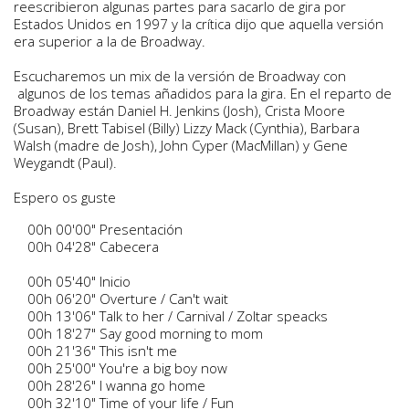
reescribieron algunas partes para sacarlo de gira por
Estados Unidos en 1997 y la crítica dijo que aquella versión
era superior a la de Broadway.
Escucharemos un mix de la versión de Broadway con
algunos de los temas añadidos para la gira. En el reparto de
Broadway están Daniel H. Jenkins (Josh), Crista Moore
(Susan), Brett Tabisel (Billy) Lizzy Mack (Cynthia), Barbara
Walsh (madre de Josh), John Cyper (MacMillan) y Gene
Weygandt (Paul).
Espero os guste
00h 00'00" Presentación
00h 04'28" Cabecera
00h 05'40" Inicio
00h 06'20" Overture / Can't wait
00h 13'06" Talk to her / Carnival / Zoltar speacks
00h 18'27" Say good morning to mom
00h 21'36" This isn't me
00h 25'00" You're a big boy now
00h 28'26" I wanna go home
00h 32'10" Time of your life / Fun