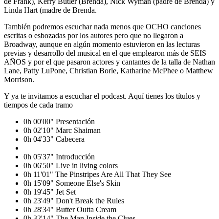
de Frank), Kerry Butler (Brenda), Nick Wyman (padre de Brenda) y
Linda Hart (madre de Brenda.
También podremos escuchar nada menos que OCHO canciones
escritas o esbozadas por los autores pero que no llegaron a
Broadway, aunque en algún momento estuvieron en las lecturas
previas y desarrollo del musical en el que emplearon más de SEIS
AÑOS y por el que pasaron actores y cantantes de la talla de Nathan
Lane, Patty LuPone, Christian Borle, Katharine McPhee o Matthew
Morrison.
Y ya te invitamos a escuchar el podcast. Aquí tienes los títulos y
tiempos de cada tramo
0h 00'00" Presentación
0h 02'10" Marc Shaiman
0h 04'33" Cabecera
0h 05'37" Introducción
0h 06'50" Live in living colors
0h 11'01" The Pinstripes Are All That They See
0h 15'09" Someone Else's Skin
0h 19'45" Jet Set
0h 23'49" Don't Break the Rules
0h 28'34" Butter Outta Cream
0h 32'14" The Man Inside the Clues