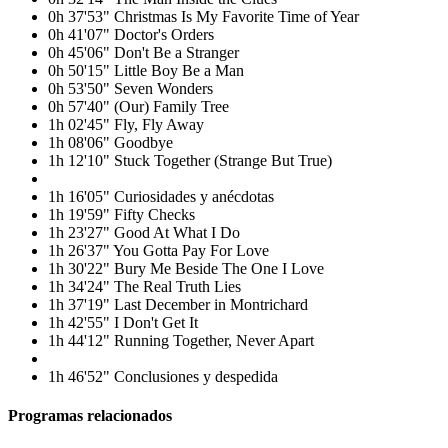
0h 37'53" Christmas Is My Favorite Time of Year
0h 41'07" Doctor's Orders
0h 45'06" Don't Be a Stranger
0h 50'15" Little Boy Be a Man
0h 53'50" Seven Wonders
0h 57'40" (Our) Family Tree
1h 02'45" Fly, Fly Away
1h 08'06" Goodbye
1h 12'10" Stuck Together (Strange But True)
1h 16'05" Curiosidades y anécdotas
1h 19'59" Fifty Checks
1h 23'27" Good At What I Do
1h 26'37" You Gotta Pay For Love
1h 30'22" Bury Me Beside The One I Love
1h 34'24" The Real Truth Lies
1h 37'19" Last December in Montrichard
1h 42'55" I Don't Get It
1h 44'12" Running Together, Never Apart
1h 46'52" Conclusiones y despedida
Programas relacionados