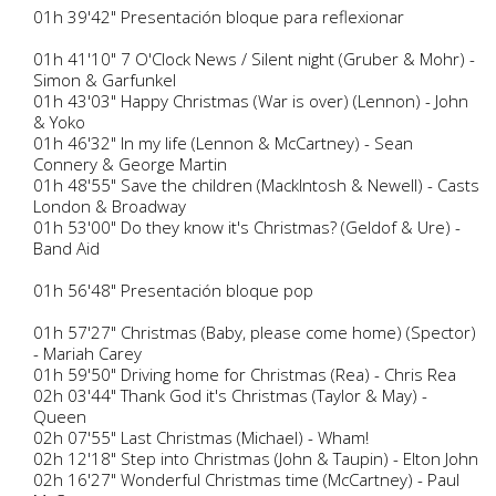
01h 39'42" Presentación bloque para reflexionar
01h 41'10" 7 O'Clock News / Silent night (Gruber & Mohr) -
Simon & Garfunkel
01h 43'03" Happy Christmas (War is over) (Lennon) - John
& Yoko
01h 46'32" In my life (Lennon & McCartney) - Sean
Connery & George Martin
01h 48'55" Save the children (MackIntosh & Newell) - Casts
London & Broadway
01h 53'00" Do they know it's Christmas? (Geldof & Ure) -
Band Aid
01h 56'48" Presentación bloque pop
01h 57'27" Christmas (Baby, please come home) (Spector)
- Mariah Carey
01h 59'50" Driving home for Christmas (Rea) - Chris Rea
02h 03'44" Thank God it's Christmas (Taylor & May) -
Queen
02h 07'55" Last Christmas (Michael) - Wham!
02h 12'18" Step into Christmas (John & Taupin) - Elton John
02h 16'27" Wonderful Christmas time (McCartney) - Paul