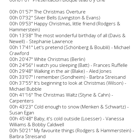
00h 01'57" The Christmas Overture
00h 07'32" Silver Bells (Livingston & Evans)
00h 09'53" Happy Christmas, little friend (Rodgers &
Hammerstein)
00h 13'38" The most wonderful birthday of all (Davis &
Newell) - Stephanie Lawrence
00h 17'41" Let's pretend (Schönberg & Boublil) - Michael
Crawford
00h 20'47" White Christmas (Berlin)
00h 24'56" I watch you sleeping (Batt) - Frances Ruffelle
00h 29'48" Walking in the air (Blake) - Aled Jones
00h 33'07" I remember (Sondheim) - Barbra Streisand
00h 37'55" It's beginning to look at Christmas (Wilson) -
Michael Bubble
00h 41'16" The Christmas Waltz (Styne & Cahn) -
Carpenters
00h 43'23" Cold enough to snow (Menken & Schwartz) -
Susan Egan
00h 45'48" Baby, it's cold outside (Loesser) - Vanessa
Williams & Bobby Caldwell
00h 50'21" My favourite things (Rodgers & Hammerstein) -
Barbra Streisand