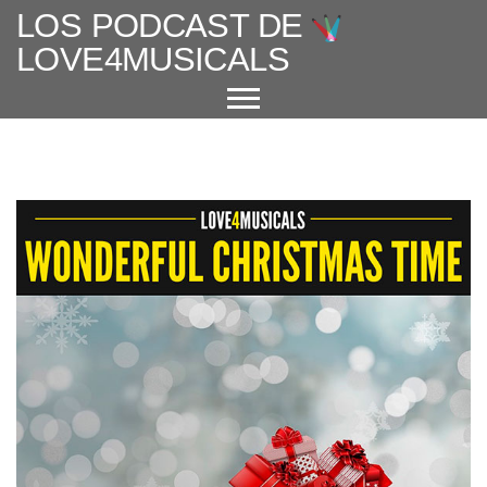
LOS PODCAST DE
LOVE4MUSICALS
ACERCA DE
CUÉNTAME UN MUSICAL
EL MUSICAL EN ESPAÑA
ENTREVISTAS
GRANDES AUTORES
PROTAGONISTAS
+ CINE X FAVOR
VARIOS