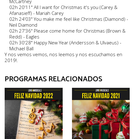
McCartney
02h 20'11" All I want for Christmas it's you (Carey &
Afanasieff) - Mariah Carey
02h 24'03" You make me feel like Christmas (Diamond) -
Neil Diamond
02h 27'36" Please come home for Christmas (Brown &
Redd) - Eagles
02h 30'28" Happy New Year (Andersson & Ulvaeus) -
Michael Ball
Y nos vemos vemos, nos leemos y nos escuchamos en
2019!.
PROGRAMAS RELACIONADOS