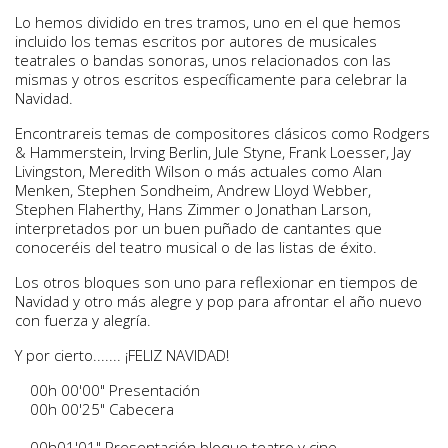
Lo hemos dividido en tres tramos, uno en el que hemos
incluido los temas escritos por autores de musicales
teatrales o bandas sonoras, unos relacionados con las
mismas y otros escritos específicamente para celebrar la
Navidad.
Encontrareis temas de compositores clásicos como Rodgers
& Hammerstein, Irving Berlin, Jule Styne, Frank Loesser, Jay
Livingston, Meredith Wilson o más actuales como Alan
Menken, Stephen Sondheim, Andrew Lloyd Webber,
Stephen Flaherthy, Hans Zimmer o Jonathan Larson,
interpretados por un buen puñado de cantantes que
conoceréis del teatro musical o de las listas de éxito.
Los otros bloques son uno para reflexionar en tiempos de
Navidad y otro más alegre y pop para afrontar el año nuevo
con fuerza y alegría.
Y por cierto....... ¡FELIZ NAVIDAD!
00h 00'00" Presentación
00h 00'25" Cabecera
00h01'01" Presentación bloque teatro y cine