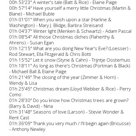
00h 53'23" A winter's tale (Batt & Rice) - Elaine Paige
00h 57'14" Have yourself a merry little Christmas (Martin &
Blane) - Michael Buble
01h 01'01" When you wish upon a star (Harline &
Washington) - Mary J. Blidge, Barbra Streisand
01h 04'37" Winter light (Menken & Schwartz) - Adam Pascal
01h 08'54" All those Christmas cliches (Flaherthy &
Ahrens) - Susan Egan
01h 12'15" What are you doing New Year's Eve? (Loesser) -
Rod Stewart, Ella Fitzgerald & Chris Botti
01h 15'52" Let it snow (Styne & Cahn) - Trijntje Oosterhuis
01h 18'11" As long as there's Christmas (Portman & Black)
- Michaell Ball & Elaine Paige
01h 21'49" The closing of the year (Zimmer & Horn) -
Wendy & Lisa
01h 25'45" Christmas dream (Lloyd Webber & Rice) - Perry
Como
01h 28'30" Do you know how Christmas trees are grown?
(Barry & David) - Nina
01h 31'48" Seasons of love (Larson) - Stevie Wonder &
Rent Cast
01h 36'09" Thank you very much / I'll begin again (Bricusse)
- Anthony Newley