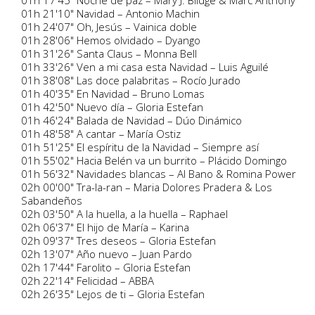
01h 17'45" Noche de paz – Mary J. Blidge & Marc Anthony
01h 21'10" Navidad – Antonio Machin
01h 24'07" Oh, Jesús – Vainica doble
01h 28'06" Hemos olvidado – Dyango
01h 31'26" Santa Claus – Monna Bell
01h 33'26" Ven a mi casa esta Navidad – Luis Aguilé
01h 38'08" Las doce palabritas – Rocío Jurado
01h 40'35" En Navidad – Bruno Lomas
01h 42'50" Nuevo día – Gloria Estefan
01h 46'24" Balada de Navidad – Dúo Dinámico
01h 48'58" A cantar – María Ostiz
01h 51'25" El espíritu de la Navidad – Siempre así
01h 55'02" Hacia Belén va un burrito – Plácido Domingo
01h 56'32" Navidades blancas – Al Bano & Romina Power
02h 00'00" Tra-la-ran – Maria Dolores Pradera & Los
Sabandeños
02h 03'50" A la huella, a la huella – Raphael
02h 06'37" El hijo de María – Karina
02h 09'37" Tres deseos – Gloria Estefan
02h 13'07" Año nuevo – Juan Pardo
02h 17'44" Farolito – Gloria Estefan
02h 22'14" Felicidad – ABBA
02h 26'35" Lejos de ti – Gloria Estefan