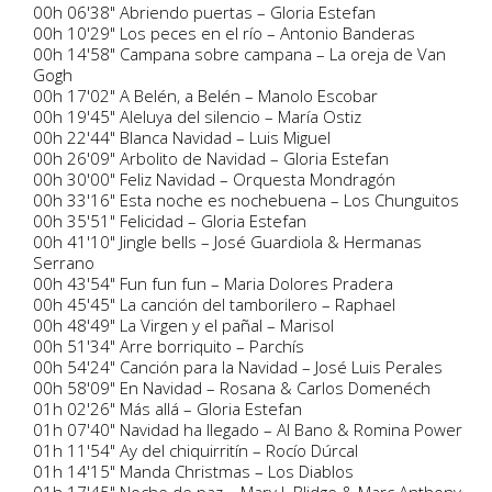
00h 06'38" Abriendo puertas – Gloria Estefan
00h 10'29" Los peces en el río – Antonio Banderas
00h 14'58" Campana sobre campana – La oreja de Van
Gogh
00h 17'02" A Belén, a Belén – Manolo Escobar
00h 19'45" Aleluya del silencio – María Ostiz
00h 22'44" Blanca Navidad – Luis Miguel
00h 26'09" Arbolito de Navidad – Gloria Estefan
00h 30'00" Feliz Navidad – Orquesta Mondragón
00h 33'16" Esta noche es nochebuena – Los Chunguitos
00h 35'51" Felicidad – Gloria Estefan
00h 41'10" Jingle bells – José Guardiola & Hermanas
Serrano
00h 43'54" Fun fun fun – Maria Dolores Pradera
00h 45'45" La canción del tamborilero – Raphael
00h 48'49" La Virgen y el pañal – Marisol
00h 51'34" Arre borriquito – Parchís
00h 54'24" Canción para la Navidad – José Luis Perales
00h 58'09" En Navidad – Rosana & Carlos Domenéch
01h 02'26" Más allá – Gloria Estefan
01h 07'40" Navidad ha llegado – Al Bano & Romina Power
01h 11'54" Ay del chiquirritín – Rocío Dúrcal
01h 14'15" Manda Christmas – Los Diablos