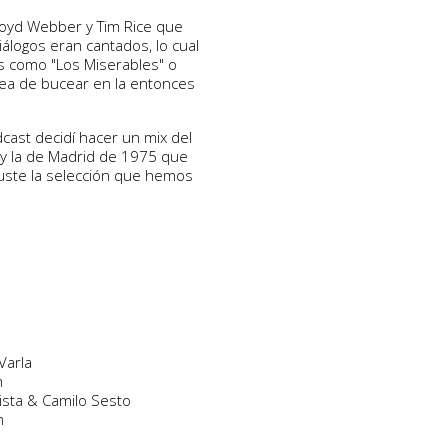
oyd Webber y Tim Rice que
álogos eran cantados, lo cual
s como "Los Miserables" o
dea de bucear en la entonces
dcast decidí hacer un mix del
6 y la de Madrid de 1975 que
guste la selección que hemos
Varla
m
ista & Camilo Sesto
m