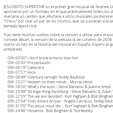
JESUCRISTO SUPERSTAR es el primer gran musical de Andrew Ll
apostaron por un formato en el que prácticamente todos los di
marcaría un cambio que afectaría a otros musicales posteriore
"Chess" por citar un par de los muchos que se sumarían a la i
llamada ópera rock.
Tras darle muchas vueltas sobre la versión a utilizar para el po
concept álbum, la versión de la película, la de Londres de 200
marcó un hito en la historia del musical en España. Espero te 
preparado.
00h 00'00" I don't know know to love him
00h 03'43" Presentación
00h 06'19" Cabecera
00h 07'27" Inicio
00h 08'49" Overture (arreglo Teddy Bautista)
00h 13'21" Heaven on their minds - Murray Head
00h 18'26" What's the buzz - Steve Balsamo & Joanna Ampil
00h 20'48" Strange thing mystifying - Steve Balsamo & Zubin 
00h 22'55" The we are decided - Kurt Yaghjian & Bob Bingha
00h 25'54" Todo estará en paz - Angela Carrasco, Teddy Baut
00h 31'05" This Jesus must die - Kurt Yaghjian & Bob Bingha
00h 34'46" Hosanna - Bob Bingham & Ted Neeley