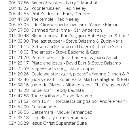
00h 37'56" Simon Zealotes - Larry T. Marshall
00h 43'22" Poor Jerusalen - Ted Neeley
00h 44'55" Pilate's dream - Barry Dennen
00h 47'09" The temple - Ted Neeley
00h 53'05" I don' know how to love him - Yvonne Elliman
00h 57'58" Damned for all time - Carl Anderson
01h 00'48" Blood money - Kurt Yaghjian, Bob Bingham & Carl
01h 03'30" The last supper - Steve Balsamo & Zubin Varla
01h 11'15" Getsemani (Oración del huerto) - Camilo Sesto
01h 18'03" The arrest - Steve Balsamo & Cast
01h 21'20" Peter's denial - Jonathan Hart & Joana Ampil
01h 23'17" Pilate and Jesus - David Burt & Steve Balsamo
01h 25'59" King Herod's song - Alice Cooper
01h 29'26" Could we start again, please? - Yvonne Elliman & P
01h 32'46" Juda's death - Zubin Varla, Martin Callaghan & Pet
01h 38'16" Juicio de Pilatos - Alfonso Nadal, Ch. Chausson &
01h 43'28" Superstar - Teddy Bautista
01h 47'58" The crucifixion - Steve Balsamo
01h 51'52" John 10,41 - (orquesta dirigida por Andre Previn)
01h 54'00" Curiosidades
01h 56'55" Getsemani - Miquel Fernández
02h 03'18" La película y otras versiones
02h 05'29" Jesus Christ Superstar Suite