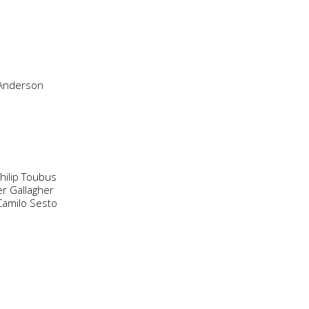
 Anderson
hilip Toubus
er Gallagher
 Camilo Sesto