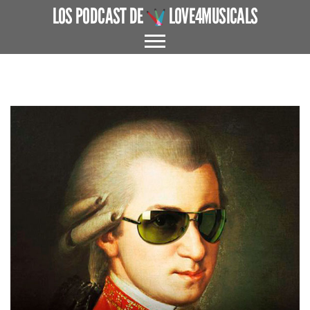
LOS PODCAST DE
LOVE4MUSICALS
ACERCA DE
CUÉNTAME UN MUSICAL
EL MUSICAL EN ESPAÑA
ENTREVISTAS
GRANDES AUTORES
PROTAGONISTAS
+ CINE X FAVOR
VARIOS