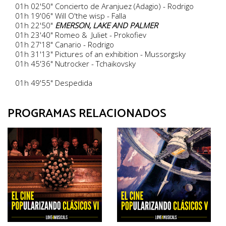
01h 02'50" Concierto de Aranjuez (Adagio) - Rodrigo
01h 19'06" Will O'the wisp - Falla
01h 22'50"
EMERSON, LAKE AND PALMER
01h 23'40" Romeo & Juliet - Prokofiev
01h 27'18" Canario - Rodrigo
01h 31'13" Pictures of an exhibition - Mussorgsky
01h 45'36" Nutrocker - Tchaikovsky
01h 49'55" Despedida
PROGRAMAS RELACIONADOS