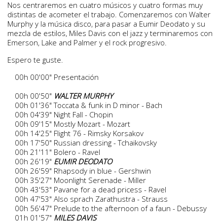
Nos centraremos en cuatro músicos y cuatro formas muy
distintas de acometer el trabajo. Comenzaremos con Walter
Murphy y la música disco, para pasar a Eumir Deodato y su
mezcla de estilos, Miles Davis con el jazz y terminaremos con
Emerson, Lake and Palmer y el rock progresivo.
Espero te guste.
00h 00'00" Presentación
00h 00'50"
WALTER MURPHY
00h 01'36" Toccata & funk in D minor - Bach
00h 04'39" Night Fall - Chopin
00h 09'15" Mostly Mozart - Mozart
00h 14'25" Flight 76 - Rimsky Korsakov
00h 17'50" Russian dressing - Tchaikovsky
00h 21'11" Bolero - Ravel
00h 26'19"
EUMIR DEODATO
00h 26'59" Rhapsody in blue - Gershwin
00h 35'27" Moonlight Serenade - Miller
00h 43'53" Pavane for a dead pricess - Ravel
00h 47'53" Also sprach Zarathustra - Strauss
00h 56'47" Prelude to the afternoon of a faun - Debussy
01h 01'57"
MILES DAVIS