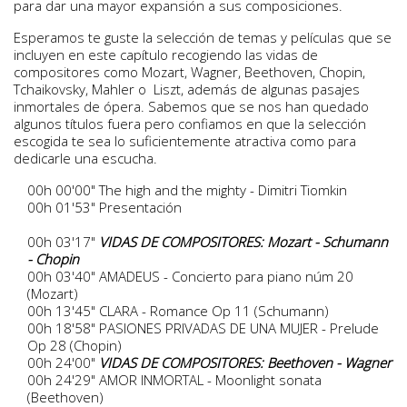
para dar una mayor expansión a sus composiciones.
Esperamos te guste la selección de temas y películas que se
incluyen en este capítulo recogiendo las vidas de
compositores como Mozart, Wagner, Beethoven, Chopin,
Tchaikovsky, Mahler o Liszt, además de algunas pasajes
inmortales de ópera. Sabemos que se nos han quedado
algunos títulos fuera pero confiamos en que la selección
escogida te sea lo suficientemente atractiva como para
dedicarle una escucha.
00h 00'00" The high and the mighty - Dimitri Tiomkin
00h 01'53" Presentación
00h 03'17"
VIDAS DE COMPOSITORES: Mozart - Schumann
- Chopin
00h 03'40" AMADEUS - Concierto para piano núm 20
(Mozart)
00h 13'45" CLARA - Romance Op 11 (Schumann)
00h 18'58" PASIONES PRIVADAS DE UNA MUJER - Prelude
Op 28 (Chopin)
00h 24'00"
VIDAS DE COMPOSITORES: Beethoven - Wagner
00h 24'29" AMOR INMORTAL - Moonlight sonata
(Beethoven)