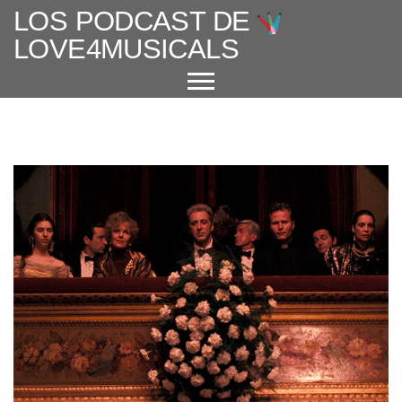
LOS PODCAST DE
LOVE4MUSICALS
ACERCA DE
CUÉNTAME UN MUSICAL
EL MUSICAL EN ESPAÑA
ENTREVISTAS
GRANDES AUTORES
PROTAGONISTAS
+ CINE X FAVOR
VARIOS