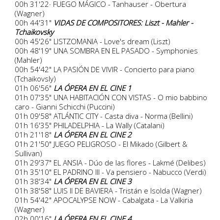
00h 31'22· FUEGO MÁGICO - Tanhauser - Obertura
(Wagner)
00h 44'31"
VIDAS DE COMPOSITORES: Liszt - Mahler -
Tchaikovsky
00h 45'26" LISTZOMANIA - Love's dream (Liszt)
00h 48'19" UNA SOMBRA EN EL PASADO - Symphonies
(Mahler)
00h 54'42" LA PASIÓN DE VIVIR - Concierto para piano
(Tchaikovsly)
01h 06'56"
LA ÓPERA EN EL CINE 1
01h 07'35" UNA HABITACIÓN CON VISTAS - O mio babbino
caro - Gianni Schicchi (Puccini)
01h 09'58" ATLÁNTIC CITY - Casta diva - Norma (Bellini)
01h 16'35" PHILADELPHIA - La Wally (Catalani)
01h 21'18"
LA ÓPERA EN EL CINE 2
01h 21'50" JUEGO PELIGROSO - El Mikado (Gilbert &
Sullivan)
01h 29'37" EL ANSIA - Dúo de las flores - Lakmé (Delibes)
01h 35'10" EL PADRINO III - Va pensiero - Nabucco (Verdi)
01h 38'34"
LA ÓPERA EN EL CINE 3
01h 38'58" LUIS II DE BAVIERA - Tristán e Isolda (Wagner)
01h 54'42" APOCALYPSE NOW - Cabalgata - La Valkiria
(Wagner)
02h 00'16"
LA ÓPERA EN EL CINE 4