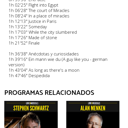
1h 02'25" Flight into Egypt
1h 06'28" The court of Miracles
1h 08'24" In a place of miracles
1h 12'13" Justice in Paris
1h 13'22" Someday
1h 17'03" While the city slumbered
1h 17'26" Made of stone
1h 21'52" Finale
1h 36'38" Anécdotas y curiosidades
1h 39'16" Ein mann wie du (A guy like you - german
version)
1h 43'04" As long as there's a moon
1h 47'46" Despedida
PROGRAMAS RELACIONADOS