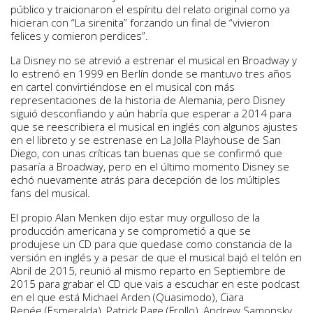
público y traicionaron el espíritu del relato original como ya
hicieran con “La sirenita” forzando un final de “vivieron
felices y comieron perdices”.
La Disney no se atrevió a estrenar el musical en Broadway y
lo estrenó en 1999 en Berlín donde se mantuvo tres años
en cartel convirtiéndose en el musical con más
representaciones de la historia de Alemania, pero Disney
siguió desconfiando y aún habría que esperar a 2014 para
que se reescribiera el musical en inglés con algunos ajustes
en el libreto y se estrenase en La Jolla Playhouse de San
Diego, con unas críticas tan buenas que se confirmó que
pasaría a Broadway, pero en el último momento Disney se
echó nuevamente atrás para decepción de los múltiples
fans del musical.
El propio Alan Menken dijo estar muy orgulloso de la
producción americana y se comprometió a que se
produjese un CD para que quedase como constancia de la
versión en inglés y a pesar de que el musical bajó el telón en
Abril de 2015, reunió al mismo reparto en Septiembre de
2015 para grabar el CD que vais a escuchar en este podcast
en el que está Michael Arden (Quasimodo), Ciara
Renée (Esmeralda), Patrick Page (Frollo), Andrew Samonsky