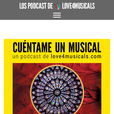
LOS PODCAST DE
LOVE4MUSICALS
ACERCA DE
CUÉNTAME UN MUSICAL
EL MUSICAL EN ESPAÑA
ENTREVISTAS
GRANDES AUTORES
PROTAGONISTAS
+ CINE X FAVOR
VARIOS