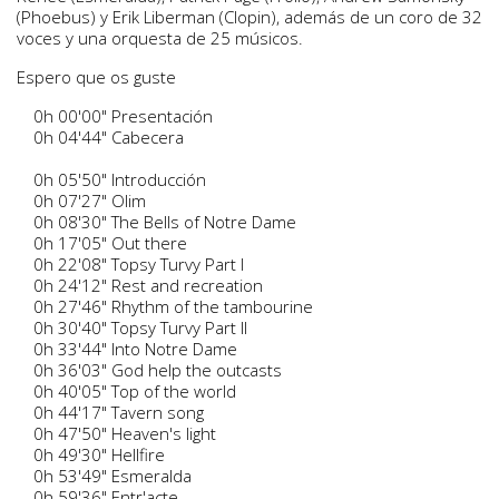
(Phoebus) y Erik Liberman (Clopin), además de un coro de 32
voces y una orquesta de 25 músicos.
Espero que os guste
0h 00'00" Presentación
0h 04'44" Cabecera
0h 05'50" Introducción
0h 07'27" Olim
0h 08'30" The Bells of Notre Dame
0h 17'05" Out there
0h 22'08" Topsy Turvy Part I
0h 24'12" Rest and recreation
0h 27'46" Rhythm of the tambourine
0h 30'40" Topsy Turvy Part II
0h 33'44" Into Notre Dame
0h 36'03" God help the outcasts
0h 40'05" Top of the world
0h 44'17" Tavern song
0h 47'50" Heaven's light
0h 49'30" Hellfire
0h 53'49" Esmeralda
0h 59'36" Entr'acte