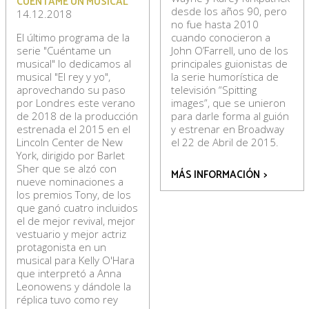
CUÉNTAME UN MUSICAL
desde los años 90, pero
14.12.2018
no fue hasta 2010
El último programa de la
cuando conocieron a
serie "Cuéntame un
John O’Farrell, uno de los
musical" lo dedicamos al
principales guionistas de
musical "El rey y yo",
la serie humorística de
aprovechando su paso
televisión “Spitting
por Londres este verano
images”, que se unieron
de 2018 de la producción
para darle forma al guión
estrenada el 2015 en el
y estrenar en Broadway
Lincoln Center de New
el 22 de Abril de 2015.
York, dirigido por Barlet
Sher que se alzó con
MÁS INFORMACIÓN
>
nueve nominaciones a
los premios Tony, de los
que ganó cuatro incluidos
el de mejor revival, mejor
vestuario y mejor actriz
protagonista en un
musical para Kelly O'Hara
que interpretó a Anna
Leonowens y dándole la
réplica tuvo como rey