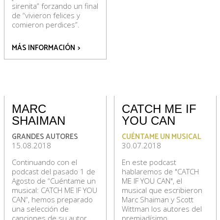
sirenita” forzando un final
de “vivieron felices y
comieron perdices”.
MÁS INFORMACIÓN
>
MARC
CATCH ME IF
SHAIMAN
YOU CAN
GRANDES AUTORES
CUÉNTAME UN MUSICAL
15.08.2018
30.07.2018
Continuando con el
En este podcast
podcast del pasado 1 de
hablaremos de "CATCH
Agosto de “Cuéntame un
ME IF YOU CAN", el
musical: CATCH ME IF YOU
musical que escribieron
CAN“, hemos preparado
Marc Shaiman y Scott
una selección de
Wittman los autores del
canciones de su autor
premiadísimo