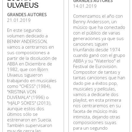
GRANDES AUTORES
ULVAEUS
14.01.2019
GRANDES AUTORES
Comenzamos el año con
21.01.2019
Benny Andersson, un
músico que ha conectado
En este segundo
con el público de varias
volumen dedicado a
generaciones ya que sus
BENNY ANDERSSON,
canciones siguen
vamos a centrarnos en
triunfando desde 1974
sus composiciones a
cuando ganó con el grupo
partir de la disolución de
ABBA y su "Waterloo" el
ABBA en Diciembre de
Festival de Eurovisión.
1982, que con Björn
Compositor de tantas y
Ulvaeus siguieron
tantas canciones que han
trabajando en musicales
dado pie a éxitos pop,
como "CHESS" (1984),
musicales y películas,
"KRISTINA VON
vamos a dedicarle dos
DUVEMALA" (1996) o
playlist, en esta primera
"HJÄLP SÖKES" (2013),
nos centraremos en su
aunque estos dos
faceta de músico más
últimos sólo se
intimista, dejando otras
estrenaron en Suecia.
composiciones suyas
También supervisaron
para un segundo
muy de cerca las