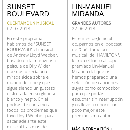
SUNSET
LIN-MANUEL
BOULEVARD
MIRANDA
CUÉNTAME UN MUSICAL
GRANDES AUTORES
02.07.2018
22.06.2018
En este programa
Este mes de Junio al
hablamos de "SUNSET
ocuparnos en el podcast
BOULEVARD" el musical
de "Cuéntame un
de Andrew Lloyd Webber,
musical" de "HAMILTON",
basado en la maravillosa
le toca el turno al super-
película de Billy Wilder
premiado Lin-Manuel
que nos ofrecía una
Miranda del que os
mirada ácida sobre el
hemos preparado una
mundo del cine y que
selección de canciones
sigue siendo un gustazo
suyas como compositor
disfrutarla en su glorioso
para que podáis
blanco y negro. En el
escuchar sin interrupción
podcast te contamos
y os lleve a conocer un
todos los problemas que
poco mejor este
tuvo Lloyd Webber para
premiadísimo autor.
sacar adelante este
musical tras más de
MÁS INFORMACIÓN
>