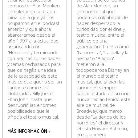
compositor Alan Menken,
de Alan Menken, un
completando su etapa
compositor al que
inicial de la que ya nos
podemos culpabilizar de
ocupamos en el podcast
haber despertado la
anterior y que ahora
curiosidad por el cine y
abarcaremos desde el
teatro musical entre el
año 1997 a la actualidad,
público de una
arrancando con
generación. Títulos como
"Hércules" y terminando
"La sirenita", "La bella y la
con algunas curiosidades
bestia" o "Aladdin"
y temas rechazados para
metieron a la
que os hagáis una idea
todopoderosa Disney en
de la capacidad de este
el mundo del teatro
músico que quería ser un
musical, que si bien las
cantante como sus
canciones siempre
idolatrados Billy Joel o
habían estado en su cine,
Elton John, hasta que
nunca habían tenido este
descubrió las enormes
aire de musical de
posibilidades que le
Broadway, que marcó
ofrecía el teatro musical.
desde "La tienda de los
horrores" el director y
letrista Howard Ashman,
MÁS INFORMACIÓN
>
en su primera