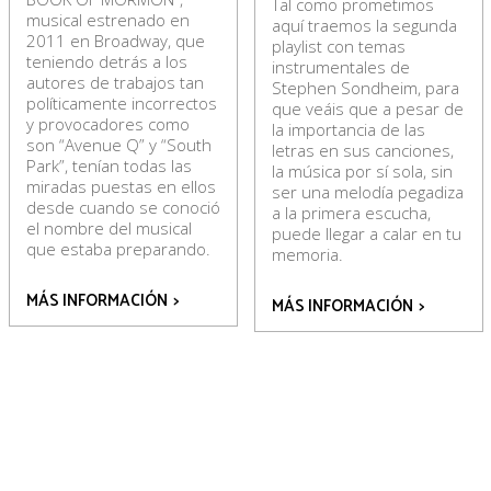
Tal como prometimos
musical estrenado en
aquí traemos la segunda
2011 en Broadway, que
playlist con temas
teniendo detrás a los
instrumentales de
autores de trabajos tan
Stephen Sondheim, para
políticamente incorrectos
que veáis que a pesar de
y provocadores como
la importancia de las
son “Avenue Q” y “South
letras en sus canciones,
Park”, tenían todas las
la música por sí sola, sin
miradas puestas en ellos
ser una melodía pegadiza
desde cuando se conoció
a la primera escucha,
el nombre del musical
puede llegar a calar en tu
que estaba preparando.
memoria.
MÁS INFORMACIÓN
>
MÁS INFORMACIÓN
>