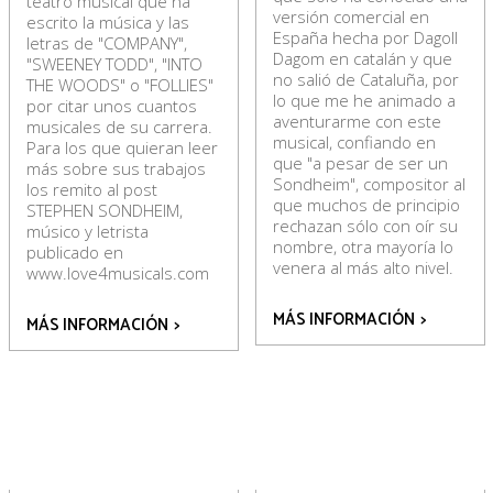
teatro musical que ha
versión comercial en
escrito la música y las
España hecha por Dagoll
letras de "COMPANY",
Dagom en catalán y que
"SWEENEY TODD", "INTO
no salió de Cataluña, por
THE WOODS" o "FOLLIES"
lo que me he animado a
por citar unos cuantos
aventurarme con este
musicales de su carrera.
musical, confiando en
Para los que quieran leer
que "a pesar de ser un
más sobre sus trabajos
Sondheim", compositor al
los remito al post
que muchos de principio
STEPHEN SONDHEIM,
rechazan sólo con oír su
músico y letrista
nombre, otra mayoría lo
publicado en
venera al más alto nivel.
www.love4musicals.com
MÁS INFORMACIÓN
>
MÁS INFORMACIÓN
>