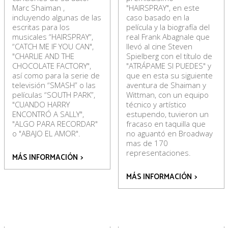
Marc Shaiman ,
"HAIRSPRAY", en este
incluyendo algunas de las
caso basado en la
escritas para los
película y la biografía del
musicales “HAIRSPRAY“,
real Frank Abagnale que
“CATCH ME IF YOU CAN",
llevó al cine Steven
"CHARLIE AND THE
Spielberg con el título de
CHOCOLATE FACTORY",
"ATRÁPAME SI PUEDES" y
así como para la serie de
que en esta su siguiente
televisión “SMASH” o las
aventura de Shaiman y
películas “SOUTH PARK”,
Wittman, con un equipo
"CUANDO HARRY
técnico y artístico
ENCONTRÓ A SALLY",
estupendo, tuvieron un
"ALGO PARA RECORDAR"
fracaso en taquilla que
o "ABAJO EL AMOR".
no aguantó en Broadway
mas de 170
representaciones.
MÁS INFORMACIÓN
>
MÁS INFORMACIÓN
>