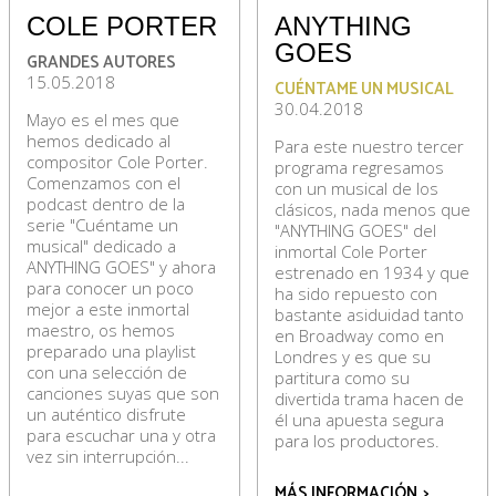
COLE PORTER
ANYTHING
GOES
GRANDES AUTORES
15.05.2018
CUÉNTAME UN MUSICAL
30.04.2018
Mayo es el mes que
hemos dedicado al
Para este nuestro tercer
compositor Cole Porter.
programa regresamos
Comenzamos con el
con un musical de los
podcast dentro de la
clásicos, nada menos que
serie "Cuéntame un
"ANYTHING GOES" del
musical" dedicado a
inmortal Cole Porter
ANYTHING GOES" y ahora
estrenado en 1934 y que
para conocer un poco
ha sido repuesto con
mejor a este inmortal
bastante asiduidad tanto
maestro, os hemos
en Broadway como en
preparado una playlist
Londres y es que su
con una selección de
partitura como su
canciones suyas que son
divertida trama hacen de
un auténtico disfrute
él una apuesta segura
para escuchar una y otra
para los productores.
vez sin interrupción...
MÁS INFORMACIÓN
>