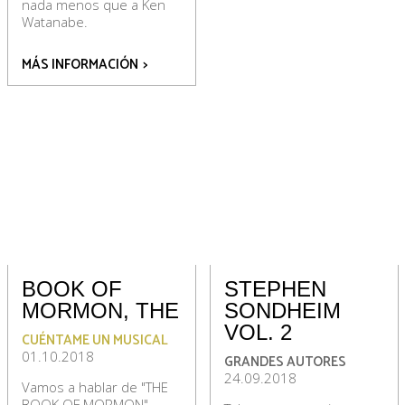
nada menos que a Ken
Watanabe.
MÁS INFORMACIÓN
>
BOOK OF
STEPHEN
MORMON, THE
SONDHEIM
VOL. 2
CUÉNTAME UN MUSICAL
01.10.2018
GRANDES AUTORES
24.09.2018
Vamos a hablar de "THE
BOOK OF MORMON",