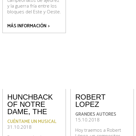
campeonatos de ajedrez
y la guerra fría entre los
bloques del Este y Oeste.
MÁS INFORMACIÓN
>
HUNCHBACK
ROBERT
OF NOTRE
LOPEZ
DAME, THE
GRANDES AUTORES
15.10.2018
CUÉNTAME UN MUSICAL
31.10.2018
Hoy traemos a Robert
López, un compositor