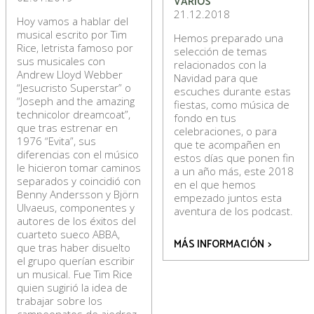
VARIOS
21.12.2018
Hoy vamos a hablar del
musical escrito por Tim
Hemos preparado una
Rice, letrista famoso por
selección de temas
sus musicales con
relacionados con la
Andrew Lloyd Webber
Navidad para que
“Jesucristo Superstar” o
escuches durante estas
“Joseph and the amazing
fiestas, como música de
technicolor dreamcoat”,
fondo en tus
que tras estrenar en
celebraciones, o para
1976 “Evita”, sus
que te acompañen en
diferencias con el músico
estos días que ponen fin
le hicieron tomar caminos
a un año más, este 2018
separados y coincidió con
en el que hemos
Benny Andersson y Björn
empezado juntos esta
Ulvaeus, componentes y
aventura de los podcast.
autores de los éxitos del
cuarteto sueco ABBA,
MÁS INFORMACIÓN
>
que tras haber disuelto
el grupo querían escribir
un musical. Fue Tim Rice
quien sugirió la idea de
trabajar sobre los