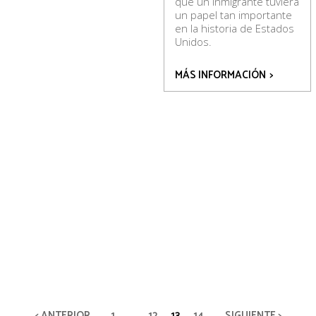
que un inmigrante tuviera
un papel tan importante
en la historia de Estados
Unidos.
MÁS INFORMACIÓN
>
< ANTERIOR
1
…
12
13
14
SIGUIENTE >