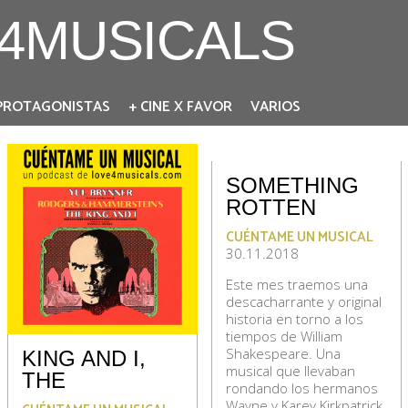
4MUSICALS
PROTAGONISTAS
+ CINE X FAVOR
VARIOS
SOMETHING
ROTTEN
CUÉNTAME UN MUSICAL
30.11.2018
Este mes traemos una
descacharrante y original
historia en torno a los
tiempos de William
Shakespeare. Una
KING AND I,
musical que llevaban
THE
rondando los hermanos
Wayne y Karey Kirkpatrick