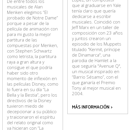
De entre todos los
que al graduarse en Yale
musicales de Alan
tenía claro que quería
Menken elegimos “El
dedicarse a escribir
jorobado de Notre Dame”
musicales. Coincidió con
porque a pesar de la
Jeff Marx en un taller de
película de animación con
composición con 23 años
para mi gusto la mejor
y juntos crearon un
partitura de las
episodio de los Muppets
compuestas por Menken,
titulado "Kermit, príncipe
con Stephen Schwartz
de Dinamarca", una
como letrista, la partitura
parodia de Hamlet a la
raya a gran altura y
que seguiría "Avenue Q",
consigue el que podría
un musical inspirado en
haber sido otro
“Barrio Sésamo”, con el
momento de inflexión en
que ganaría el Premio
las películas Disney, como
Tony al mejor musical en
lo fuera en su día “La
2004.
Bella y la Bestia”, pero los
directivos de la Disney
tuvieron miedo de
MÁS INFORMACIÓN
>
decepcionar a su público
y traicionaron el espíritu
del relato original como
ya hicieran con “La